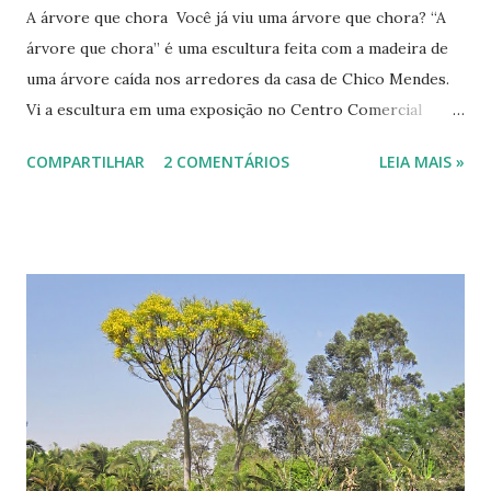
A árvore que chora Você já viu uma árvore que chora? “A
árvore que chora” é uma escultura feita com a madeira de
uma árvore caída nos arredores da casa de Chico Mendes.
Vi a escultura em uma exposição no Centro Comercial
Gilberto Salomão, em Brasília. Ambientalista escultor A
COMPARTILHAR
2 COMENTÁRIOS
LEIA MAIS »
escultura estava entre outras obras de madeira esculpidas
pelo escultor e ambientalista Alí Hurtado .
Impressionante os detalhes. Uma árvore com a ca beça
desanimada e infeliz entre galhos quase sem folhas chora,
enquanto um homem a mata, serrando-a. A obra de arte
parece viva, até "lágrimas" caem de seus olhos.* Árvore
admirada por Chico Mendes Feita com a madeira de uma
árvore admirada por Chico Mendes, ela nos lembra a luta
em defesa dos seringais, em defesa dos seringueiros, em
defesa da floresta amazônica; luta d e um ativista ambiental
assassinado em 1988. A árvore chora por todas as mazelas