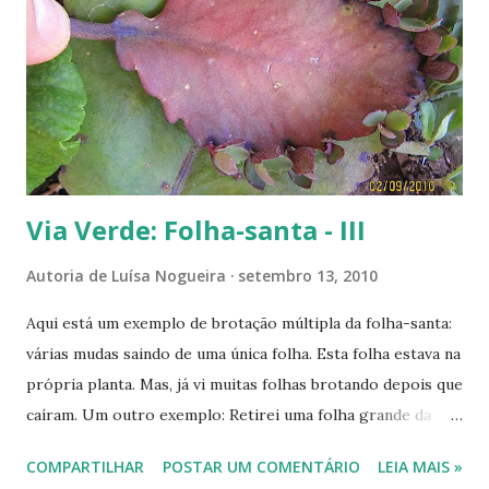
Via Verde: Folha-santa - III
Autoria de
Luísa Nogueira
setembro 13, 2010
Aqui está um exemplo de brotação múltipla da folha-santa:
várias mudas saindo de uma única folha. Esta folha estava na
própria planta. Mas, já vi muitas folhas brotando depois que
caíram. Um outro exemplo: Retirei uma folha grande da
planta e enterrei seu cabinho na terra de um vaso. Algumas
COMPARTILHAR
POSTAR UM COMENTÁRIO
LEIA MAIS »
semanas depois, ela começou a brotar dos dois lados, em