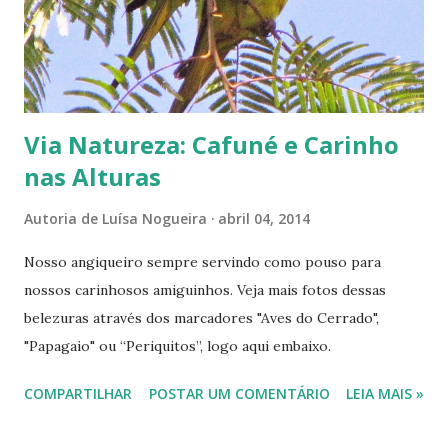
mini moita de relva que insiste em brotar e florir; alguns
passos depois a beleza da flor ave-do-paraíso nos encanta.
Elas não estão nem aí para o clima seco do cerrado. Água,
água! Por favor chuva ...
Via Natureza: Cafuné e Carinho
nas Alturas
Autoria de
Luísa Nogueira
abril 04, 2014
Nosso angiqueiro sempre servindo como pouso para
nossos carinhosos amiguinhos. Veja mais fotos dessas
belezuras através dos marcadores "Aves do Cerrado",
"Papagaio" ou “Periquitos”, logo aqui embaixo.
COMPARTILHAR
POSTAR UM COMENTÁRIO
LEIA MAIS »