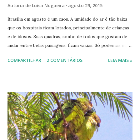
Autoria de
Luísa Nogueira
agosto 29, 2015
Brasília em agosto é um caos. A umidade do ar é tão baixa
que os hospitais ficam lotados, principalmente de crianças
e de idosos. Suas quadras, sonho de todos que gostam de
andar entre belas paisagens, ficam vazias. Só podemos nos
arriscar muito cedo, antes de 7:00 horas ou depois das
COMPARTILHAR
2 COMENTÁRIOS
LEIA MAIS »
17:00 h. Fora desse horário é quase impossível, tamanha a
secura desta parte do planalto. Bem pensaram seus
fundadores ao criarem o Lago Paranoá em volta de todo o
Plano Piloto. Ontem no finalzinho da tarde fizemos uma
pequena caminhada. Registramos em fotos como a seca
transformou a vida de nossa cidade. Vimos a resistência das
flores do ipê-amarelo a sobressaírem por entre o cinza da
paisagem morta. Não por acaso ele é o símbolo do Brasil. É
tão resistente quanto nós, brasileiros; mais adiante é uma