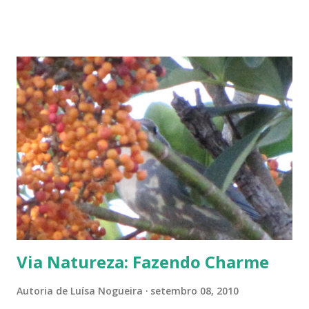
diferentes gemas. Frente e verso de uma folha brotando.
Estas duas folhas estavam caídas debaixo da planta-mãe.
Uma em contato direto com a terra e a outra sobre folhas
secas. Vejam: a primeira enraizou bem, permanecendo
verde. A outra, apesar de estar secando e sem contato com
a terra, também enraizou, porém suas raízes ficaram
brancas. Isto mostra o grande potencial ativo da
composição dessa planta. Há pesquisas em várias partes do
Brasil sobre esta e outras plantas, creio eu. Mas, será que
essas pesquisas tentam, a fundo, descobrir os variados
efeit...
Via Natureza: Fazendo Charme
Autoria de
Luísa Nogueira
setembro 08, 2010