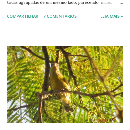
todas agrupadas de um mesmo lado, parecendo mãos.
Ficam muito bem em vasos suspensos ou em jardineiras,
COMPARTILHAR
7 COMENTÁRIOS
LEIA MAIS »
mostrando suas flores brancas, azuis e lilases. Estas das
fotos encontrei em uma floricultura. Uma florida semana!
---------------------------