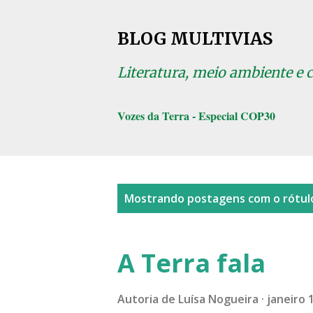
BLOG MULTIVIAS
Literatura, meio ambiente e 
Vozes da Terra - Especial COP30
P
Mostrando postagens com o rótu
o
s
A Terra fala
t
a
Autoria de
Luísa Nogueira
janeiro 