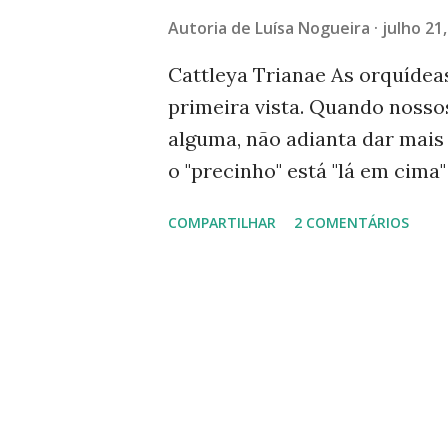
g
Autoria de
Luísa Nogueira
julho 21
e
n
Cattleya Trianae As orquídeas
primeira vista. Quando noss
s
alguma, não adianta dar mais
o "precinho" está "lá em cima"
ficamos sem saber como agra
COMPARTILHAR
2 COMENTÁRIOS
sombra? Se moramos em apart
Aprenda os cuidados básicos,
momento certo para transplan
possa se desenvolver e conti
uma dica? Na dúvida, pesquisa
sites especializados ou com 
amam dar conselhos e dicas.