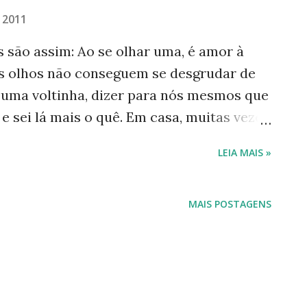
, 2011
 são assim: Ao se olhar uma, é amor à
os olhos não conseguem se desgrudar de
 uma voltinha, dizer para nós mesmos que
 e sei lá mais o quê. Em casa, muitas vezes
dá-la. Muita água? Pouca água? Na
LEIA MAIS »
amento, onde colocá-la? Nossa dica:
 como, por exemplo, quando regá-la, o
tá-la e qual o melhor local para que ela
MAIS POSTAGENS
nuar nos alegrando com suas flores. Mais
r, pesquisar e pesquisar, seja em livros,
orquidófilos - como amam orquídeas, eles
 Tenho um mini orquidário com poucas