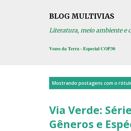
BLOG MULTIVIAS
Literatura, meio ambiente e 
Vozes da Terra - Especial COP30
P
Mostrando postagens com o rótu
o
s
Via Verde: Série
t
Gêneros e Espé
a