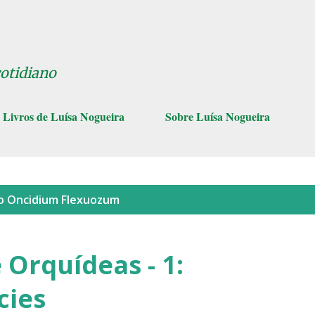
Pular para o conteúdo principal
cotidiano
Livros de Luísa Nogueira
Sobre Luísa Nogueira
lo
Oncidium Flexuozum
 Orquídeas - 1:
cies