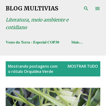
Pular para o conteúdo principal
BLOG MULTIVIAS
Literatura, meio ambiente e
cotidiano
Vozes da Terra - Especial COP30
Mais…
P
Mostrando postagens com
MOSTRAR TUDO
o
o rótulo
Orquídea Verde
s
t
a
g
e
n