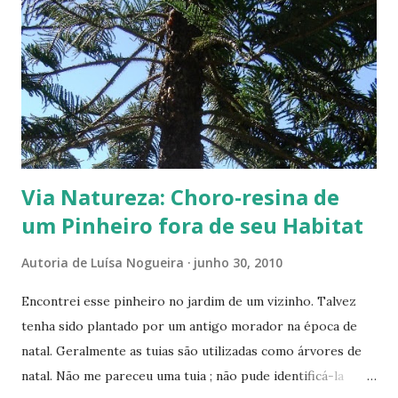
s
Via Natureza: Choro-resina de
um Pinheiro fora de seu Habitat
Autoria de
Luísa Nogueira
junho 30, 2010
Encontrei esse pinheiro no jardim de um vizinho. Talvez
tenha sido plantado por um antigo morador na época de
natal. Geralmente as tuias são utilizadas como árvores de
natal. Não me pareceu uma tuia ; não pude identificá-la