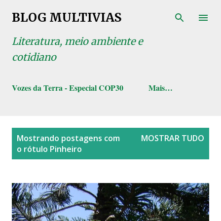
Pular para o conteúdo principal
BLOG MULTIVIAS
Literatura, meio ambiente e
cotidiano
Vozes da Terra - Especial COP30
Mais…
P
Mostrando postagens com
MOSTRAR TUDO
o
o rótulo
Pinheiro
s
t
a
g
e
n