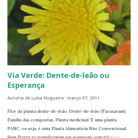
s
Via Verde: Dente-de-leão ou
Esperança
Autoria de
Luísa Nogueira
março 07, 2011
Flor da planta dente-de-leão. Dente-de-leão (Taraxacum).
Família das compostas. Planta medicinal. É uma planta
PANC, ou seja, é uma Planta Alimentícia Não Convencional.
Suas flores se transformam em pompons com mil e um