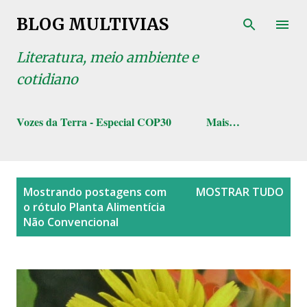
Pular para o conteúdo principal
BLOG MULTIVIAS
Literatura, meio ambiente e
cotidiano
Vozes da Terra - Especial COP30
Mais…
P
Mostrando postagens com
MOSTRAR TUDO
o
o rótulo
Planta Alimentícia
s
Não Convencional
t
a
g
e
n