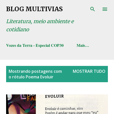
Pular para o conteúdo principal
BLOG MULTIVIAS
Literatura, meio ambiente e
cotidiano
Vozes da Terra - Especial COP30
Mais…
P
Mostrando postagens com
MOSTRAR TUDO
o
o rótulo
Poema Evoluir
s
t
a
g
e
n