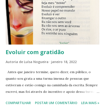
s
Evoluir com gratidão
Autoria de
Luísa Nogueira
janeiro 18, 2022
Antes que janeiro termine, quero dizer, em público, o
quanto sou grata a uma turma imensa de pessoas que
estiveram e estão comigo na caminhada da escrita. Sempre
escrevi, mas foi através do incentivo e apoio dessa turma
que coloquei a mão na massa e dei pernas para meus textos,
COMPARTILHAR
POSTAR UM COMENTÁRIO
LEIA MAIS »
deixando que caminhem através de livros digitais e