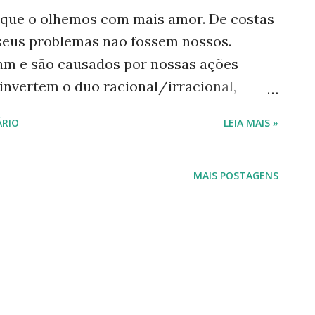
 que o olhemos com mais amor. De costas
seus problemas não fossem nossos.
am e são causados por nossas ações
invertem o duo racional/irracional,
biental, quais os seres que agem por
RIO
LEIA MAIS »
versidade? A poluição dos oceanos,
úde de toda a terra, é um exemplo.
do esse tema estão nas agendas
MAIS POSTAGENS
ntistas e ambientalistas são dados. Os
uco ou nada fazem. Podemos compreendê-
m de acordo com os interesses de fortes
compromete não apenas o meio ambiente.
e, desde transportes coletivos,
-educacional e todos os outros