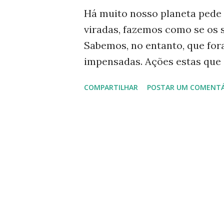
g
Há muito nosso planeta pede
e
viradas, fazemos como se os 
n
Sabemos, no entanto, que for
s
impensadas. Ações estas que 
porque, na atual desordem am
COMPARTILHAR
POSTAR UM COMENTÁ
ganância, destruindo a biodi
principal responsável pela sa
Encontros de países discutin
internacionais; alertas de cie
chefes de estado, porém, po
los, não desculpá-los. Reage
grupos empresariais, o que 
O leque é bem mais abrangent
assistência sanitária-médica