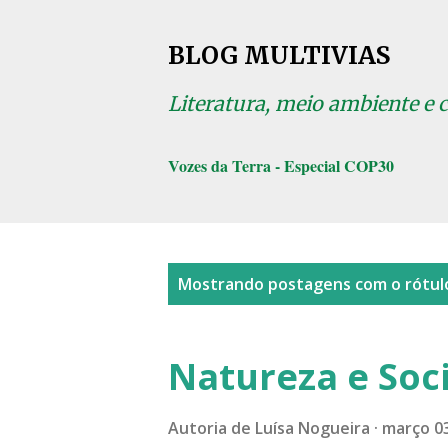
BLOG MULTIVIAS
Literatura, meio ambiente e 
Vozes da Terra - Especial COP30
P
Mostrando postagens com o rótu
o
s
Natureza e Soc
t
a
Autoria de
Luísa Nogueira
março 03