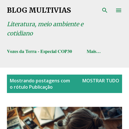
Pular para o conteúdo principal
BLOG MULTIVIAS
Literatura, meio ambiente e
cotidiano
Vozes da Terra - Especial COP30
Mais…
P
Mostrando postagens com
MOSTRAR TUDO
o
o rótulo
Publicação
s
t
a
g
e
n