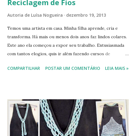
Reciclagem de Fios
Autoria de
Luísa Nogueira
dezembro 19, 2013
Temos uma artista em casa. Minha filha aprende, cria e
transforma. Há mais ou menos dois anos faz lindos colares.
Este ano ela começou a expor seu trabalho. Entusiasmada
com tantos elogios, quis ir além fazendo cursos de
bijuteria. Nossa casa virou um grande ateliê com pedras,
COMPARTILHAR
POSTAR UM COMENTÁRIO
LEIA MAIS »
contas e fios por toda parte. Pouco a pouco conseguiu se
organizar, fazendo um cantinho só para suas criações.
Percebi que havia uma profusão de pequenos fios, sobras
de colares e pulseiras. Antes que todos aqueles pedacinhos
fossem parar no lixo, resolvi também "criar" algo. Sem
saber direito como reciclá-los, fui amarrando os restos de
linha em um fio maior. E não é que deu certo? Como
lagartas se metamorfoseando em belas borboletas, vi que