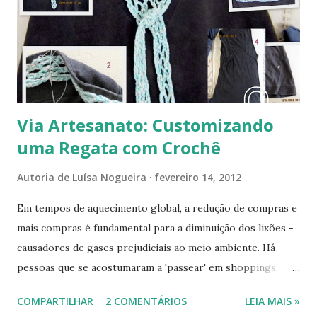
dos restos de fios, cordões e linhas apareceu um
Via Artesanato: Customizando
uma Regata com Crochê
Autoria de
Luísa Nogueira
fevereiro 14, 2012
Em tempos de aquecimento global, a redução de compras e
mais compras é fundamental para a diminuição dos lixões -
causadores de gases prejudiciais ao meio ambiente. Há
pessoas que se acostumaram a 'passear' em shoppings,
saindo sempre com sacolas cheias de roupas, muitas delas
COMPARTILHAR
2 COMENTÁRIOS
LEIA MAIS »
sem a menor necessidade. Vamos repensar nossos hábitos