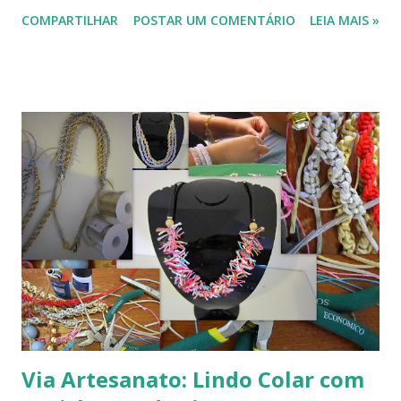
ervilhas e várias figuras que poderiam combinar. Antes de
COMPARTILHAR
POSTAR UM COMENTÁRIO
LEIA MAIS »
colar fui testando os lugares. Quando combinaram entre si,
colei com cola branca, rótulo azul. Aproveitei a mesma cola
para 'envernizar'. Passei várias camadas sobre a colagem.
Com criatividade podemos dar cara nova a materiais que
não mais utilizamos ou aproveitar as sobras, por exemplo,
de uma construção e transformá-las em objetos
decorativos, como o das fotos.
Via Artesanato: Lindo Colar com