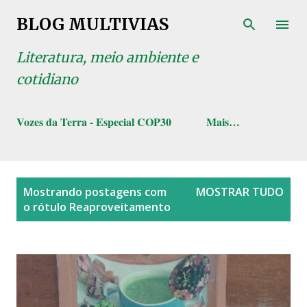
Pular para o conteúdo principal
BLOG MULTIVIAS
Literatura, meio ambiente e
cotidiano
Vozes da Terra - Especial COP30
Mais…
P
Mostrando postagens com
MOSTRAR TUDO
o
o rótulo
Reaproveitamento
s
t
a
g
e
n