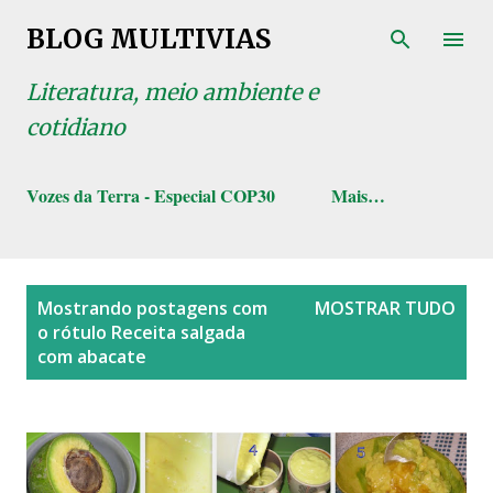
Pular para o conteúdo principal
BLOG MULTIVIAS
Literatura, meio ambiente e
cotidiano
Vozes da Terra - Especial COP30
Mais…
P
Mostrando postagens com
MOSTRAR TUDO
o
o rótulo
Receita salgada
s
com abacate
t
a
g
e
n