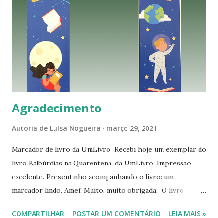
s
Agradecimento
Autoria de
Luísa Nogueira
março 29, 2021
Marcador de livro da UmLivro Recebi hoje um exemplar do
livro Balbúrdias na Quarentena, da UmLivro. Impressão
excelente. Presentinho acompanhando o livro: um
marcador lindo. Amei! Muito, muito obrigada. O livro
chegou pelos correios, em um prazo de cinco dias, dentro
COMPARTILHAR
POSTAR UM COMENTÁRIO
LEIA MAIS »
de uma embalagem simples, mas à prova de choques e