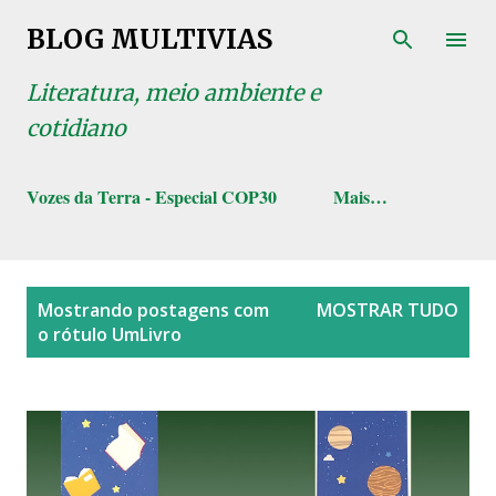
Pular para o conteúdo principal
BLOG MULTIVIAS
Literatura, meio ambiente e
cotidiano
Vozes da Terra - Especial COP30
Mais…
P
Mostrando postagens com
MOSTRAR TUDO
o
o rótulo
UmLivro
s
t
a
g
e
n