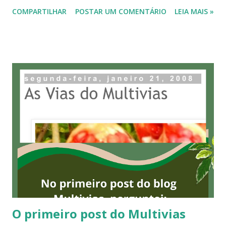
memória. Viver em verbo, resistir em poesia A escritora
COMPARTILHAR
POSTAR UM COMENTÁRIO
LEIA MAIS »
paranaense Francine Cruz transforma a experiência
feminina contemporânea em denúncia, memória e
resistência. Pelas obras anteriores da escritora, adquiri o
livro “(Sobre)Viver e morrer num corpo de mulher”, ainda
na pré-venda. E hoje, na Semana do Dia Internacional da
Mulher, não poderia deixar de falar sobre ele. Há livros que
se leem. Outros nos transformam. (Sobre)Viver e morrer
num corpo de mulher , de Francine Cruz, pertence a essa
segunda categoria. Integrante da Coleção Gralha Azul, da
editora Toma Aí Um Poema, o livro mergulha nas camadas
profundas do que significa existir em um corpo feminino na
contemporaneidade. A poesia de Francine não busca apenas
beleza, busca verdade. Em seu...
O primeiro post do Multivias