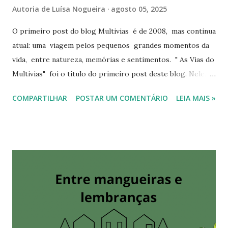
Autoria de
Luísa Nogueira
agosto 05, 2025
O primeiro post do blog Multivias é de 2008, mas continua
atual: uma viagem pelos pequenos grandes momentos da
vida, entre natureza, memórias e sentimentos. " As Vias do
Multivias" foi o título do primeiro post deste blog. Nele,
eu perguntei: "Vamos juntos caminhar?" O primeiro post
COMPARTILHAR
POSTAR UM COMENTÁRIO
LEIA MAIS »
Meu caminho foi, é e sempre será feito de palavras.
Letras que escrevo, leio, compartilho... Um blog que
nunca ficou vazio e que agora se enche, de novo, de
histórias e de gratidão. Obrigada por caminhar comigo. O
primeiro post do Multivias Olhando pra trás, vejo meu
caminho traçado em letras. Leitura e escrita me
acompanham desde sempre. Ou seria eu quem as
acompanha? Ao meu redor: livros, cadernos - dezenas
deles! Vejo também o momento em que as páginas das