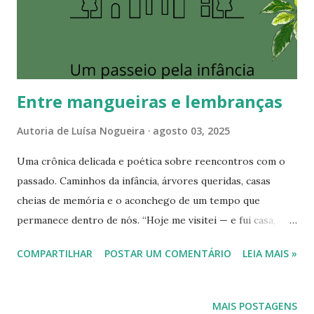
telinhas passaram a me fazer companhia, lado a lado com
aquelas escritas à mão. Vieram os grupos, as comunidades...
e, um dia, lá em 2008, criei meu primeiro bl...
Entre mangueiras e lembranças
Autoria de
Luísa Nogueira
agosto 03, 2025
Uma crônica delicada e poética sobre reencontros com o
passado. Caminhos da infância, árvores queridas, casas
cheias de memória e o aconchego de um tempo que
permanece dentro de nós. “Hoje me visitei — e fui casa,
mangueira, jardim. Fui saudade em cada passo." Entre
COMPARTILHAR
POSTAR UM COMENTÁRIO
LEIA MAIS »
mangueiras e lembranças Revisito a rua da minha infância,
as mangueiras do quintal, o colégio, o alpendre... Hoje me
visitei. Vi a rua onde eu, criança, morei. Tudo igual, ao
MAIS POSTAGENS