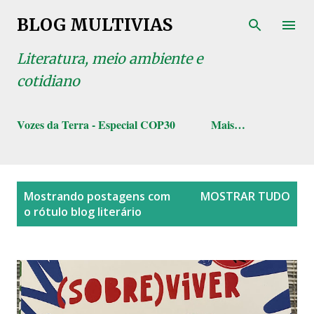
Pular para o conteúdo principal
BLOG MULTIVIAS
Literatura, meio ambiente e
cotidiano
Vozes da Terra - Especial COP30
Mais…
P
Mostrando postagens com
MOSTRAR TUDO
o
o rótulo
blog literário
s
t
a
g
e
n