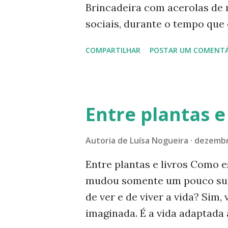
Brincadeira com acerolas de 
desaparecimento. Em 2011 co
sociais, durante o tempo que
acerola? Veja fotos e informa
COMPARTILHAR
POSTAR UM COMENTÁ
vitamina C, aqui mesmo no Mul
https://www.luisanogueiraa
acerola.html?m=1 2-
https://www.luisanogueiraau
Entre plantas e 
quarentena.html 3-
https://www.luisanogueiraau
Autoria de
Luísa Nogueira
dezembr
folhas-aguas-e-sereia.html -
Entre plantas e livros Como 
redes sociais. Instagram: @l
mudou somente um pouco sua
página no Instagram, aponte 
de ver e de viver a vida? Sim
nom e abaixo: Facebook: Luís
imaginada. É a vida adaptada
#naturezaemfotosluisan -----