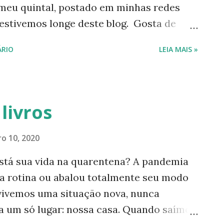
meu quintal, postado em minhas redes
ntamos sobre uma...
 estivemos longe deste blog. Gosta de
ções sobre essa frutinha cheia de
RIO
LEIA MAIS »
tivias, em: 1-
utora.com.br/2009/04/viaverde-46-
tora.com.br/2021/10/acerolas-da-
livros
tora.com.br/2010/01/via-verde-72-
o 10, 2020
----------- Acompanhe este blog e nossas
está sua vida na quarentena? A pandemia
uisanogueiraautora Para acessar minha
 rotina ou abalou totalmente seu modo
a câmera de seu celular para a tag de
, vivemos uma situação nova, nunca
a Nogueira Pinterest: Luísa Nogueira
 a um só lugar: nossa casa. Quando saímos
------ Este blog foi criado com vias