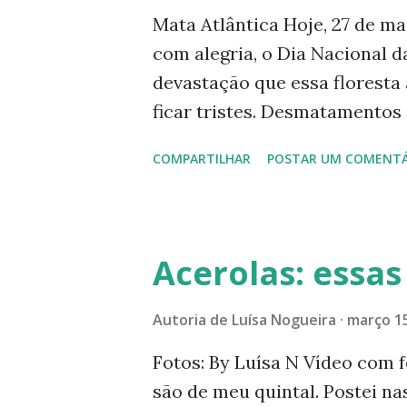
g
Mata Atlântica Hoje, 27 de m
e
com alegria, o Dia Nacional d
n
devastação que essa floresta
s
ficar tristes. Desmatamentos
Atlântica está presente em 17
COMPARTILHAR
POSTAR UM COMENTÁ
território. Frutas da Mata A
que fruta é essa? Nosso país 
parte de nós. Apesar de serem
feiras e dos supermercados. A
Acerolas: essa
podemos deduzir ser um deles
valorização do produto nacio
Autoria de
Luísa Nogueira
março 15
frutas típicas da Mata Atlânt
Fotos: By Luísa N Vídeo com f
mato, falsa-cereja, cambucá,
são de meu quintal. Postei na
juçara, pitangatuba, uvaia. A