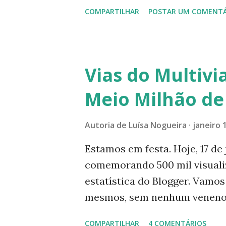
- se saímos, utilizamos másc
direcionadas ao meio ambiente
COMPARTILHAR
POSTAR UM COMENTÁ
muita preocupação. Entrar 
muito medo, outros entram se
E você, como faz? Compra pra
compras de supermercado e f
Vias do Multiv
moda. E, pra não morrer de tr
Meio Milhão de
por não poder ir naqueles nos
criamos, trabalhamos em casa
Autoria de
Luísa Nogueira
janeiro 
muito pra restaurantes, feiras
shoppings, apesar deste últi
Estamos em festa. Hoje, 17 de 
todos pensam assim, tínhamos
comemorando 500 mil visuali
div...
estatística do Blogger. Vamos
mesmos, sem nenhum veneno e
usamos pulverizadores com e
COMPARTILHAR
4 COMENTÁRIOS