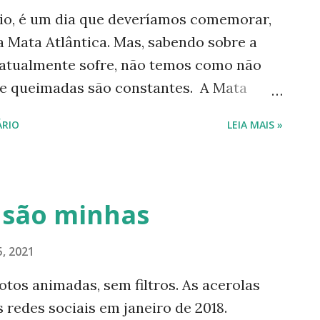
aio, é um dia que deveríamos comemorar,
a Mata Atlântica. Mas, sabendo sobre a
 atualmente sofre, não temos como não
 e queimadas são constantes. A Mata
 estados brasileiros e cobre 15% de nosso
RIO
LEIA MAIS »
tlântica Pequena, vermelha e adocicada:
é rico em frutas desconhecidas por boa
 frutas deliciosas, passam longe das
contece isso por vários fatores, mas
s são minhas
 por falta de vontade política de
nal. Em rápida pesquisa encontrei várias
, 2021
ica. Veja alguns nomes: Araçá, ameixa-do-
otos animadas, sem filtros. As acerolas
 cambuci, cambuí, guabiroba, gramixama,
s redes sociais em janeiro de 2018.
lgumas delas estão em risco de