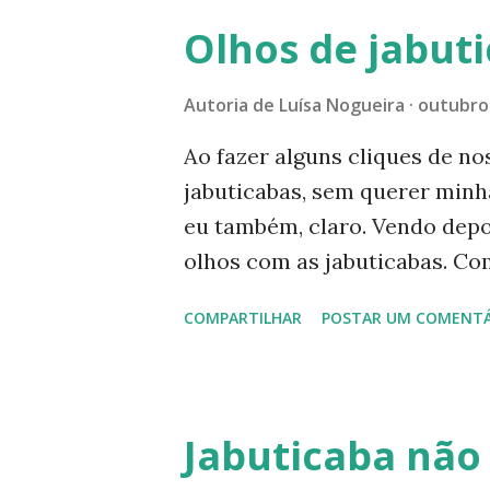
tentar mais alguns cliques. A
Olhos de jabut
Limão imperial? Limão imperia
neste mesmo blog. ----------
Autoria de
Luísa Nogueira
outubro 
estatística do Blogger estam
Ao fazer alguns cliques de no
páginas. Neste exato momento
jabuticabas, sem querer minha 
visualizações. Estamos felize
eu também, claro. Vendo depo
todos vocês que por aqui pass
olhos com as jabuticabas. Co
resisti e olha aqui o resulta
COMPARTILHAR
POSTAR UM COMENTÁ
foto Gostou? E você, também 
que achou dessas imagens. Vo
________ Veja mais postagens
aqui e aqui . Ou, se preferir: 
Jabuticaba não
https://www.luisanogueiraau