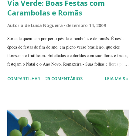
Via Verde: Boas Festas com
Carambolas e Romãs
Autoria de
Luísa Nogueira
dezembro 14, 2009
Sorte de quem tem por perto pés de carambolas e de romãs. É nesta
época de festas de fim de ano, em pleno verão brasileiro, que eles
florescem e frutificam. Enfeitados e coloridos com suas flores e frutos,
festejam o Natal e o Ano Novo. Romãzeira - Suas folhas e flores por
si só já fazem a festa: vão do verde claro ao verde escuro, passando
COMPARTILHAR
25 COMENTÁRIOS
LEIA MAIS »
por tons mesclados de rosa, amarelo e laranja. No meio das flores
aparecem pequenas bolas verdes, com cabinhos pendurados.
Verdadeiros sinos de Natal! A romãzeira compartilha conosco sua
beleza e seus frutos não apenas no Natal. Seus grãos, brilhantes como
jóias preciosas, estão presentes na ceia de réveillon. Sim, eles nos
remetem a alegres brincadeiras - por muitos levadas a sério: São
guardados em carteiras, deixados sob os pratos e por aí vai ... E,