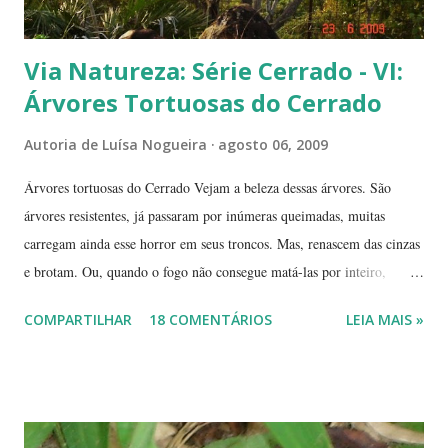
Via Natureza: Série Cerrado - VI:
Árvores Tortuosas do Cerrado
Autoria de
Luísa Nogueira
agosto 06, 2009
Árvores tortuosas do Cerrado Vejam a beleza dessas árvores. São
árvores resistentes, já passaram por inúmeras queimadas, muitas
carregam ainda esse horror em seus troncos. Mas, renascem das cinzas
e brotam. Ou, quando o fogo não consegue matá-las por inteiro,
seguem em frente, tentando se recompor, brotando novos galhos,
COMPARTILHAR
18 COMENTÁRIOS
LEIA MAIS »
novas flores e sempre novas sementes. É a esperança, em cada ano, de
não desaparecerem, de darem continuidade à sua espécie. Até quando
resistirão? Árvores tortuosas, flores e frutos exóticos, assim é a beleza
do Cerrado. O Cerrado é um dos biomas mais secos do Brasil. A
estação seca pode durar até 5 meses. Neste período o índice de