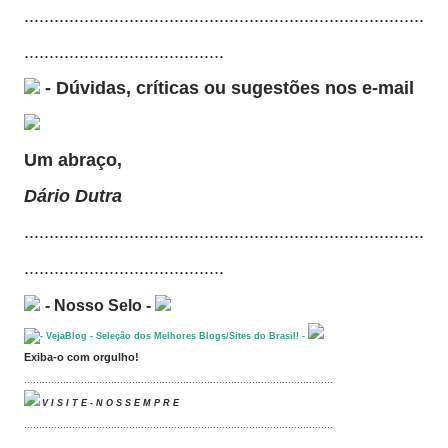
................................................................................
........................................
- Dúvidas, críticas ou sugestões nos e-mail
Um abraço,
Dário Dutra
................................................................................
........................................
- Nosso Selo -
Exiba-o com orgulho!
.......................................................................................................
V I S I T E - N O S S E M P R E
.......................................................................................................
.