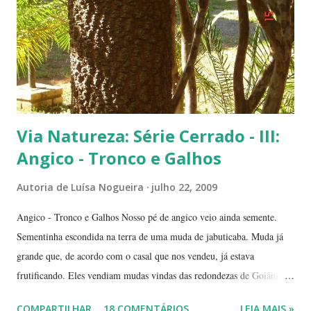
(Conjunto Comercial) Gilberto Salomão', no sentid...
Via Natureza: Série Cerrado - III:
Angico - Tronco e Galhos
Autoria de
Luísa Nogueira
julho 22, 2009
Angico - Tronco e Galhos Nosso pé de angico veio ainda semente.
Sementinha escondida na terra de uma muda de jabuticaba. Muda já
grande que, de acordo com o casal que nos vendeu, já estava
frutificando. Eles vendiam mudas vindas das redondezas de Goiânia.
Isso há mais ou menos seis anos. Algumas semanas depois de termos
COMPARTILHAR
18 COMENTÁRIOS
LEIA MAIS »