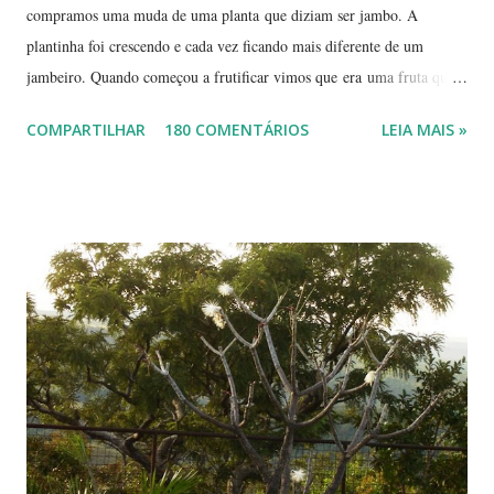
compramos uma muda de uma planta que diziam ser jambo. A
plantinha foi crescendo e cada vez ficando mais diferente de um
jambeiro. Quando começou a frutificar vimos que era uma fruta que
não conhecíamos. O pior é que ninguém da vizinhança conhecia. É
COMPARTILHAR
180 COMENTÁRIOS
LEIA MAIS »
pequena, tem mais ou menos um quarto do tamanho de um jambo,
vermelha e adocicada, quando madura. Você sabe que frutinha é essa?
Árvore com tronco e galhos finos. Formato das folhas e frutinhas
amadurecendo. Que fruta é essa? Retiramos a pele de uma delas para
mostrar a polpa. A pele é bem fininha... Cada uma das
frutinhas possui duas sementes, parecendo uma semente dividida.
Duas frutinhas ao lado de um jambo. Essa foto foi feita ontem,
domingo, após a colheita. ----------------------------