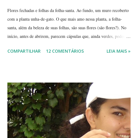
Flores fechadas e folhas da folha-santa. Ao fundo, um muro recoberto
com a planta unha-de-gato. O que mais amo nessa planta, a folha-
santa, além da beleza de suas folhas, são suas flores (são flores?). No
início, antes de abrirem, parecem cápsulas que, ainda verdes, podem
ser 'pipocadas', pois, ao apertá-las, emitem um ligeiro som de estouro.
COMPARTILHAR
12 COMENTÁRIOS
LEIA MAIS »
As fotos de hoje são de cachos de suas flores ainda amadurecendo.
Vou, numa segunda etapa, mostrar também suas flores já abertas e,
depois, a reprodução através, apenas, de uma folha. Flor es fechadas
da planta folha-santa. Ao fundo: Agave Cachos de uma planta da
família das crassuláceas - Folha-santa. Ao fundo: Agave, dracena e
palmeira açaí. Folha-santa ( Bryophyllum calycinum ). Família das
crassuláceas. Sua reprodução é bem fácil: de qualquer pedaço de
algum galho podem nascer várias mudas. Uma só muda em pouco
tempo transforma-se em uma moita. É uma planta medicinal. ...