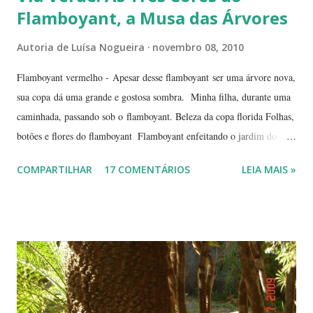
Flamboyant, a Musa das Árvores
Autoria de
Luísa Nogueira
novembro 08, 2010
Flamboyant vermelho - Apesar desse flamboyant ser uma árvore nova,
sua copa dá uma grande e gostosa sombra. Minha filha, durante uma
caminhada, passando sob o flamboyant. Beleza da copa florida Folhas,
botões e flores do flamboyant Flamboyant enfeitando o jardim do
Tribunal de Justiça, em Brasília. Flamboyant, espelho d'água e
COMPARTILHAR
17 COMENTÁRIOS
LEIA MAIS »
fachada do TJ. Flores e galhos retorcidos do flamboyant. Flores do
flamboyant - Veja, logo abaixo, esta foto em uma tomada mais
próxima. Sempre quis clicar as flores de um flamboyant bem de
perto. Não são belas? Flamboyant alaranjado - Três ou quatro
árvores dando as boas vindas na entrada de uma lanchonete, na
rodovia que liga Goiânia a Brasília ( Lanchonete Jerivá ).
Flamboyants do Jerivá Flamboyant amarelo - Este está em Brasília,
logo depois da Ponte das Garças - conhecida como 'a ponte do