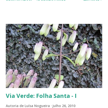
plantado a jabuticabeira, com bastante cuidado, regando-a
abundantemente, um fiapinho comprido de uma planta nasceu.
Intrigada com aquela plantinha magricela, deixamos que ela ficasse.
Queríamos saber o que era. No retorno do casal, mostramos a
'compridinha' - que nessas alturas já estava do tamanho da
jabuticabeira. Foi aí que soubemos que tínhamos um pé de angico.
Eles nos disseram que de onde tinham plantado as mudas havia muito
angiqueiro. Alguma sementinha viajou junto. Pensamos mudá-lo para
outro lugar. Mas ele foi ficando. Quanto mais crescia, mais difícil seria
deslocá-lo. Hoje ele continua lá, coladinho ao pé de jabuticaba,
fazendo sombra para ...
Via Verde: Folha Santa - I
Autoria de
Luísa Nogueira
julho 26, 2010