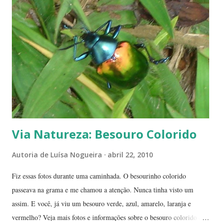
umidade relativa do ar chega, muitas vezes, no meio da tarde, a
índices inferiores a 15%. Por isto tantas queimadas acontecem entre
maio e setembro, período de estiagem. Um toco de cigarro ou algumas
brasas que ficaram de um pique-nique pode ser o começo de um
fogaréu. Há também os casos em que o fogo...
Via Natureza: Besouro Colorido
Autoria de
Luísa Nogueira
abril 22, 2010
Fiz essas fotos durante uma caminhada. O besourinho colorido
passeava na grama e me chamou a atenção. Nunca tinha visto um
assim. E você, já viu um besouro verde, azul, amarelo, laranja e
vermelho? Veja mais fotos e informações sobre o besouro colorido e a