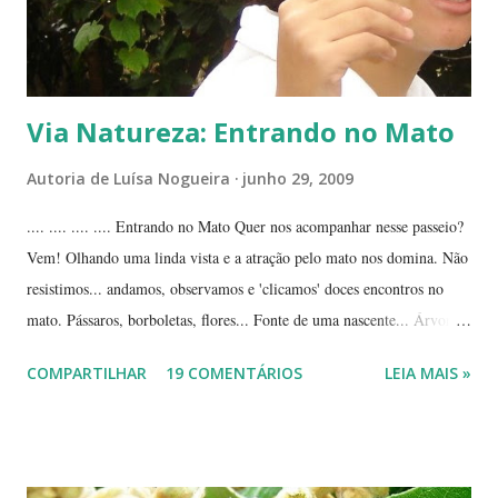
Via Natureza: Entrando no Mato
Autoria de
Luísa Nogueira
junho 29, 2009
.... .... .... .... Entrando no Mato Quer nos acompanhar nesse passeio?
Vem! Olhando uma linda vista e a atração pelo mato nos domina. Não
resistimos... andamos, observamos e 'clicamos' doces encontros no
mato. Pássaros, borboletas, flores... Fonte de uma nascente... Árvores
tortuosas do cerrado e suas flores... Flores e folhas de variadas texturas
COMPARTILHAR
19 COMENTÁRIOS
LEIA MAIS »
e cores... Picão*... Mais flores... Muitas plantas, capim, pedras... Um
beija-flor... Água, mais flores e pedras... Um pássaro passeando...
Outros escondidos no meio do capim... E corujas.... ... --------------
*Picão? Ou carrapicho? É o mesmo? ... Estas fotos mostram trechos