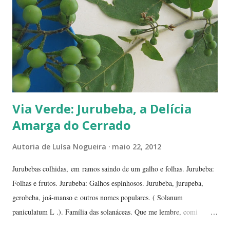
dizem, é um sinal de boa sorte para o ano que começa. Caramboleira -
Quer um Natal bem brasileiro? Use a imaginação, enfeitando su...
Via Verde: Jurubeba, a Delícia
Amarga do Cerrado
Autoria de
Luísa Nogueira
maio 22, 2012
Jurubebas colhidas, em ramos saindo de um galho e folhas. Jurubeba:
Folhas e frutos. Jurubeba: Galhos espinhosos. Jurubeba, jurupeba,
gerobeba, joá-manso e outros nomes populares. ( Solanum
paniculatum L .). Família das solanáceas. Que me lembre, comi
jurubeba uma única vez, na chácara de uma amiga, perto de