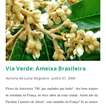
de passeios no mato, em pleno cerrado, observando as pequenas coisas
à nossa volta, tão importantes mas às vezes tão esquecidas. Vamos
aproveitar as férias para curtir a natureza? ... ----------------------- ....
A moça que aparece na...
Via Verde: Ameixa Brasileira
Autoria de
Luísa Nogueira
junho 01, 2009
Flores da Ameixeira "Oh! que saudades que tenho", dos bons tempos
de estudante na França, no doce sabor da reine-claude. Assim não dá.
Parodiar Casimiro de Abreu¹, com saudades da França? Se ao menos