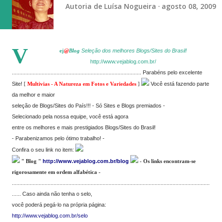
Autoria de
Luísa Nogueira
agosto 08, 2009
V
ej
@
Blog
Seleção dos melhores Blogs/Sites do Brasil!
http://www.vejablog.com.br/
..................................................................................
.....
Parabéns pelo excelente
Site!
[
Multivias - A Natureza em Fotos e Variedades
]
Você está fazendo parte
da melhor e maior
seleção de Blogs/Sites do País!!! - Só Sites e Blogs premiados -
Selecionado pela nossa equipe, você está agora
entre os melhores e mais prestigiados Blogs/Sites do Brasil!
- Parabenizamos pelo ótimo trabalho! -
Confira o seu link no item:
" Blog "
http://www.vejablog.com.br/blog
- Os links encontram-se
rigorosamente em ordem alfabética -
.....................................................................................................................................
......
Caso ainda não tenha o selo,
você poderá pegá-lo na própria página:
http://www.vejablog.com.br/selo