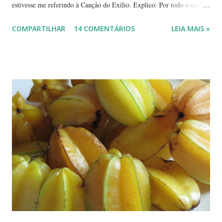
estivesse me referindo à Canção do Exílio. Explico: Por todo o mundo
há mais ou menos 150 espécies de ameixa.² Não tenho os dados
COMPARTILHAR
14 COMENTÁRIOS
LEIA MAIS »
precisos, mas é por aí. Na Europa existe uma grande quantidade delas,
variando em cor e sabor, dependendo da região. Uma das mais
conhecidas e saborosas é a reine-claude . Sabe aquela fruta que você
come uma, duas... e sempre pede bis? Tipo fruta-do-conde, manga-
coquinho, morango, amora - estou citando as que amo, claro. Em
Paris pode-se encontrar a reine-claude em quase todos os lugares, dos
supermercados às feiras livres. Foi em uma dessas feiras que a
conheci. Compramos muitas. Quando a experimentei... Ah! Como é
de-li-ci-o-sa! Comecei a degustá-las e só parei porque me contaram
uma 'historinha': a de um brasileiro que, a...