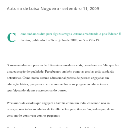
Autoria de
Luísa Nogueira
setembro 11, 2009
C
omo tínhamos dito para alguns amigos, estamos reeditando o post Educar É
Preciso, publicado dia 26 de julho de 2008, na Via Vida 19.
--------------
...
...
"Conversando com pessoas de diferentes camadas sociais, percebemos a falta que faz
uma educação de qualidade. Percebemos também como as escolas estão ainda tão
deficitárias. Como nosso sistema educacional precisa de pessoas engajadas em
educação básica, que pensem em como melhorar os programas educacionais,
aperfeiçoando alguns e acrescentando outros.
Precisamos de escolas que engajem a família como um todo, educando não só
crianças, mas todos os adultos da família: mães, pais, tios, enfim, todos que, de um
certo modo convivem com os pequenos.
Quantos pais, com palavras negativas, não sufocam sonhos? Ou interrompem o