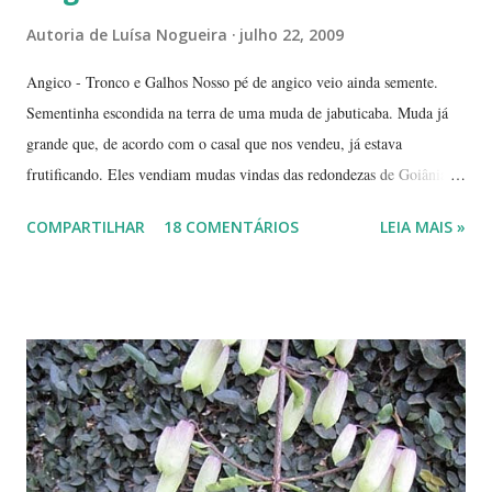
Autoria de
Luísa Nogueira
julho 22, 2009
Angico - Tronco e Galhos Nosso pé de angico veio ainda semente.
Sementinha escondida na terra de uma muda de jabuticaba. Muda já
grande que, de acordo com o casal que nos vendeu, já estava
frutificando. Eles vendiam mudas vindas das redondezas de Goiânia.
Isso há mais ou menos seis anos. Algumas semanas depois de termos
COMPARTILHAR
18 COMENTÁRIOS
LEIA MAIS »
plantado a jabuticabeira, com bastante cuidado, regando-a
abundantemente, um fiapinho comprido de uma planta nasceu.
Intrigada com aquela plantinha magricela, deixamos que ela ficasse.
Queríamos saber o que era. No retorno do casal, mostramos a
'compridinha' - que nessas alturas já estava do tamanho da
jabuticabeira. Foi aí que soubemos que tínhamos um pé de angico.
Eles nos disseram que de onde tinham plantado as mudas havia muito
angiqueiro. Alguma sementinha viajou junto. Pensamos mudá-lo para
outro lugar. Mas ele foi ficando. Quanto mais crescia, mais difícil seria