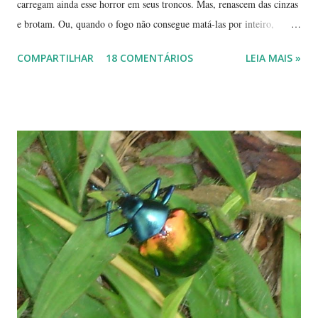
carregam ainda esse horror em seus troncos. Mas, renascem das cinzas
e brotam. Ou, quando o fogo não consegue matá-las por inteiro,
seguem em frente, tentando se recompor, brotando novos galhos,
COMPARTILHAR
18 COMENTÁRIOS
LEIA MAIS »
novas flores e sempre novas sementes. É a esperança, em cada ano, de
não desaparecerem, de darem continuidade à sua espécie. Até quando
resistirão? Árvores tortuosas, flores e frutos exóticos, assim é a beleza
do Cerrado. O Cerrado é um dos biomas mais secos do Brasil. A
estação seca pode durar até 5 meses. Neste período o índice de
umidade relativa do ar chega, muitas vezes, no meio da tarde, a
índices inferiores a 15%. Por isto tantas queimadas acontecem entre
maio e setembro, período de estiagem. Um toco de cigarro ou algumas
brasas que ficaram de um pique-nique pode ser o começo de um
fogaréu. Há também os casos em que o fogo...