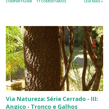
COMPARTILHAR
17 COMENTÁRIOS
LEIA MAIS »
fachada do TJ. Flores e galhos retorcidos do flamboyant. Flores do
flamboyant - Veja, logo abaixo, esta foto em uma tomada mais
próxima. Sempre quis clicar as flores de um flamboyant bem de
perto. Não são belas? Flamboyant alaranjado - Três ou quatro
árvores dando as boas vindas na entrada de uma lanchonete, na
rodovia que liga Goiânia a Brasília ( Lanchonete Jerivá ).
Flamboyants do Jerivá Flamboyant amarelo - Este está em Brasília,
logo depois da Ponte das Garças - conhecida como 'a ponte do
(Conjunto Comercial) Gilberto Salomão', no sentid...
Via Natureza: Série Cerrado - III:
Angico - Tronco e Galhos