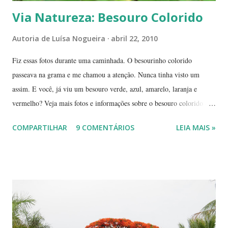
Via Natureza: Besouro Colorido
Autoria de
Luísa Nogueira
abril 22, 2010
Fiz essas fotos durante uma caminhada. O besourinho colorido
passeava na grama e me chamou a atenção. Nunca tinha visto um
assim. E você, já viu um besouro verde, azul, amarelo, laranja e
vermelho? Veja mais fotos e informações sobre o besouro colorido e a
visão cromática dos animais no post de sexta-feira do blog coletivo
COMPARTILHAR
9 COMENTÁRIOS
LEIA MAIS »
Terra, aquele abraço! ------------ Dia da Terra - Veja aqui . -----------
----------------