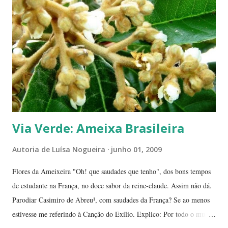
guardados em carteiras, deixados sob os pratos e por aí vai ... E,
dizem, é um sinal de boa sorte para o ano que começa. Caramboleira -
Quer um Natal bem brasileiro? Use a imaginação, enfeitando su...
Via Verde: Ameixa Brasileira
Autoria de
Luísa Nogueira
junho 01, 2009
Flores da Ameixeira "Oh! que saudades que tenho", dos bons tempos
de estudante na França, no doce sabor da reine-claude. Assim não dá.
Parodiar Casimiro de Abreu¹, com saudades da França? Se ao menos
estivesse me referindo à Canção do Exílio. Explico: Por todo o mundo