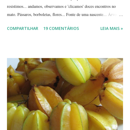
resistimos... andamos, observamos e 'clicamos' doces encontros no
mato. Pássaros, borboletas, flores... Fonte de uma nascente... Árvores
tortuosas do cerrado e suas flores... Flores e folhas de variadas texturas
COMPARTILHAR
19 COMENTÁRIOS
LEIA MAIS »
e cores... Picão*... Mais flores... Muitas plantas, capim, pedras... Um
beija-flor... Água, mais flores e pedras... Um pássaro passeando...
Outros escondidos no meio do capim... E corujas.... ... --------------
*Picão? Ou carrapicho? É o mesmo? ... Estas fotos mostram trechos
de passeios no mato, em pleno cerrado, observando as pequenas coisas
à nossa volta, tão importantes mas às vezes tão esquecidas. Vamos
aproveitar as férias para curtir a natureza? ... ----------------------- ....
A moça que aparece na...