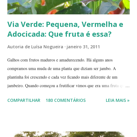
Via Verde: Pequena, Vermelha e
Adocicada: Que fruta é essa?
Autoria de
Luísa Nogueira
janeiro 31, 2011
Galhos com frutos maduros e amadurecendo. Há alguns anos
compramos uma muda de uma planta que diziam ser jambo. A
plantinha foi crescendo e cada vez ficando mais diferente de um
jambeiro. Quando começou a frutificar vimos que era uma fruta que
não conhecíamos. O pior é que ninguém da vizinhança conhecia. É
COMPARTILHAR
180 COMENTÁRIOS
LEIA MAIS »
pequena, tem mais ou menos um quarto do tamanho de um jambo,
vermelha e adocicada, quando madura. Você sabe que frutinha é essa?
Árvore com tronco e galhos finos. Formato das folhas e frutinhas
amadurecendo. Que fruta é essa? Retiramos a pele de uma delas para
mostrar a polpa. A pele é bem fininha... Cada uma das