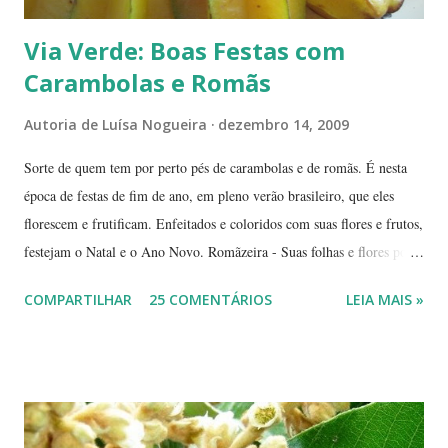
Via Verde: Boas Festas com
Carambolas e Romãs
Autoria de
Luísa Nogueira
dezembro 14, 2009
Sorte de quem tem por perto pés de carambolas e de romãs. É nesta
época de festas de fim de ano, em pleno verão brasileiro, que eles
florescem e frutificam. Enfeitados e coloridos com suas flores e frutos,
festejam o Natal e o Ano Novo. Romãzeira - Suas folhas e flores por
si só já fazem a festa: vão do verde claro ao verde escuro, passando
COMPARTILHAR
25 COMENTÁRIOS
LEIA MAIS »
por tons mesclados de rosa, amarelo e laranja. No meio das flores
aparecem pequenas bolas verdes, com cabinhos pendurados.
Verdadeiros sinos de Natal! A romãzeira compartilha conosco sua
beleza e seus frutos não apenas no Natal. Seus grãos, brilhantes como
jóias preciosas, estão presentes na ceia de réveillon. Sim, eles nos
remetem a alegres brincadeiras - por muitos levadas a sério: São