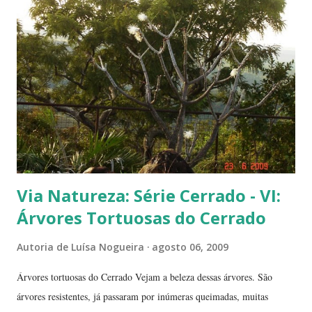
frutinhas possui duas sementes, parecendo uma semente dividida.
Duas frutinhas ao lado de um jambo. Essa foto foi feita ontem,
domingo, após a colheita. ----------------------------
Via Natureza: Série Cerrado - VI:
Árvores Tortuosas do Cerrado
Autoria de
Luísa Nogueira
agosto 06, 2009
Árvores tortuosas do Cerrado Vejam a beleza dessas árvores. São
árvores resistentes, já passaram por inúmeras queimadas, muitas