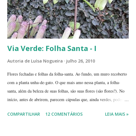
deslocá-lo. Hoje ele continua lá, coladinho ao pé de jabuticaba,
fazendo sombra para ...
Via Verde: Folha Santa - I
Autoria de
Luísa Nogueira
julho 26, 2010
Flores fechadas e folhas da folha-santa. Ao fundo, um muro recoberto
com a planta unha-de-gato. O que mais amo nessa planta, a folha-
santa, além da beleza de suas folhas, são suas flores (são flores?). No
início, antes de abrirem, parecem cápsulas que, ainda verdes, podem
ser 'pipocadas', pois, ao apertá-las, emitem um ligeiro som de estouro.
COMPARTILHAR
12 COMENTÁRIOS
LEIA MAIS »
As fotos de hoje são de cachos de suas flores ainda amadurecendo.
Vou, numa segunda etapa, mostrar também suas flores já abertas e,
depois, a reprodução através, apenas, de uma folha. Flor es fechadas