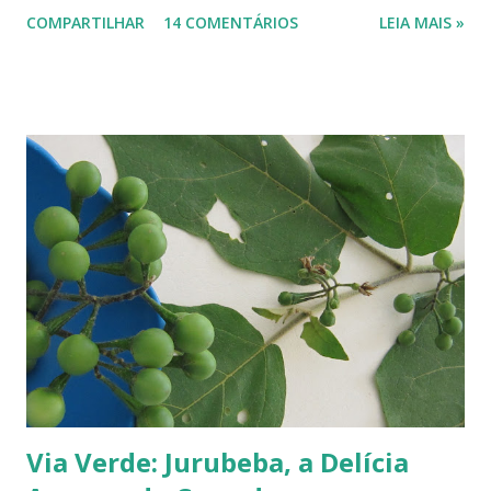
há mais ou menos 150 espécies de ameixa.² Não tenho os dados
COMPARTILHAR
14 COMENTÁRIOS
LEIA MAIS »
precisos, mas é por aí. Na Europa existe uma grande quantidade delas,
variando em cor e sabor, dependendo da região. Uma das mais
conhecidas e saborosas é a reine-claude . Sabe aquela fruta que você
come uma, duas... e sempre pede bis? Tipo fruta-do-conde, manga-
coquinho, morango, amora - estou citando as que amo, claro. Em
Paris pode-se encontrar a reine-claude em quase todos os lugares, dos
supermercados às feiras livres. Foi em uma dessas feiras que a
conheci. Compramos muitas. Quando a experimentei... Ah! Como é
de-li-ci-o-sa! Comecei a degustá-las e só parei porque me contaram
uma 'historinha': a de um brasileiro que, a...
Via Verde: Jurubeba, a Delícia