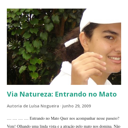
da planta folha-santa. Ao fundo: Agave Cachos de uma planta da
família das crassuláceas - Folha-santa. Ao fundo: Agave, dracena e
palmeira açaí. Folha-santa ( Bryophyllum calycinum ). Família das
crassuláceas. Sua reprodução é bem fácil: de qualquer pedaço de
algum galho podem nascer várias mudas. Uma só muda em pouco
tempo transforma-se em uma moita. É uma planta medicinal. ...
Via Natureza: Entrando no Mato
Autoria de
Luísa Nogueira
junho 29, 2009
.... .... .... .... Entrando no Mato Quer nos acompanhar nesse passeio?
Vem! Olhando uma linda vista e a atração pelo mato nos domina. Não