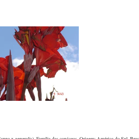
Canna x generalis). Família das canáceas. Origem: América do Sul, Brasi