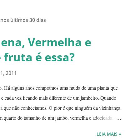
 nos últimos 30 dias
uena, Vermelha e
fruta é essa?
31, 2011
o. Há alguns anos compramos uma muda de uma planta que
o e cada vez ficando mais diferente de um jambeiro. Quando
uta que não conhecíamos. O pior é que ninguém da vizinhança
m quarto do tamanho de um jambo, vermelha e adocicada,
sa? Árvore com tronco e galhos finos. Formato das folhas e
LEIA MAIS »
Retiramos a pele de uma delas para mostrar a polpa. A pele é