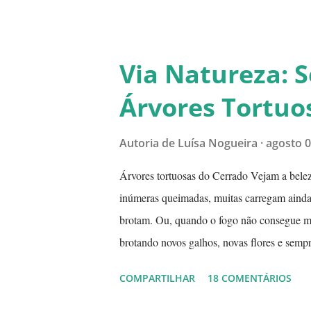
bem fininha... Cada uma das frutinhas pos
frutinhas ao lado de um jambo. Essa foto foi f
-
Via Natureza: Sé
Árvores Tortuo
Autoria de
Luísa Nogueira
agosto 0
Árvores tortuosas do Cerrado Vejam a beleza
inúmeras queimadas, muitas carregam ainda 
brotam. Ou, quando o fogo não consegue mat
brotando novos galhos, novas flores e semp
desaparecerem, de darem continuidade à sua 
COMPARTILHAR
18 COMENTÁRIOS
frutos exóticos, assim é a beleza do Cerrad
seca pode durar até 5 meses. Neste período 