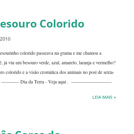
Por isto tantas queimadas acontecem entre maio e setembro,
 algumas brasas que ficaram de um pique-nique pode ser o
Besouro Colorido
 em que o fogo...
 2010
besourinho colorido passeava na grama e me chamou a
, já viu um besouro verde, azul, amarelo, laranja e vermelho?
ro colorido e a visão cromática dos animais no post de sexta-
---------- Dia da Terra - Veja aqui . ---------------------------
LEIA MAIS »