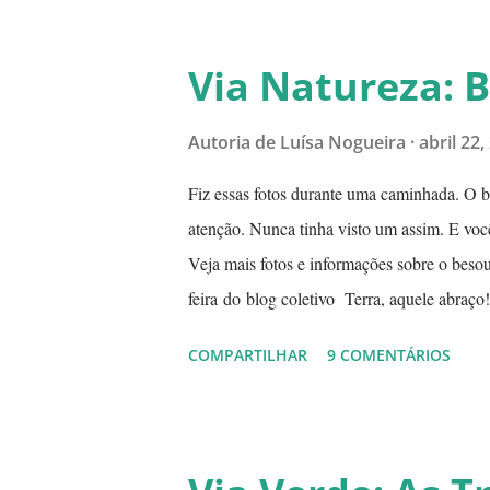
meio da tarde, a índices inferiores a 15%. 
período de estiagem. Um toco de cigarro ou
Via Natureza: 
começo de um fogaréu. Há também os casos
Autoria de
Luísa Nogueira
abril 22,
Fiz essas fotos durante uma caminhada. O 
atenção. Nunca tinha visto um assim. E você
Veja mais fotos e informações sobre o besou
feira do blog coletivo Terra, aquele abraço! --
COMPARTILHAR
9 COMENTÁRIOS