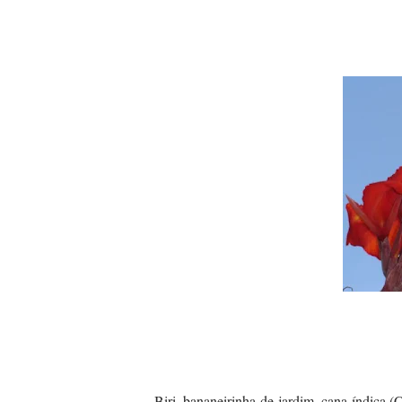
Biri, bananeirinha-de-jardim, cana-índica (