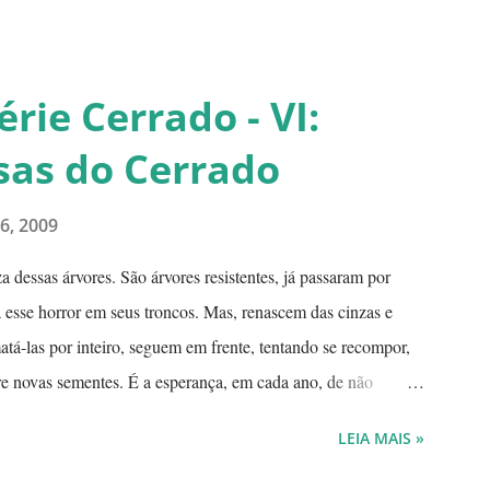
sui duas sementes, parecendo uma semente dividida. Duas
eita ontem, domingo, após a colheita. ---------------------------
rie Cerrado - VI:
sas do Cerrado
6, 2009
 dessas árvores. São árvores resistentes, já passaram por
esse horror em seus troncos. Mas, renascem das cinzas e
á-las por inteiro, seguem em frente, tentando se recompor,
re novas sementes. É a esperança, em cada ano, de não
espécie. Até quando resistirão? Árvores tortuosas, flores e
LEIA MAIS »
o. O Cerrado é um dos biomas mais secos do Brasil. A estação
o índice de umidade relativa do ar chega, muitas vezes, no