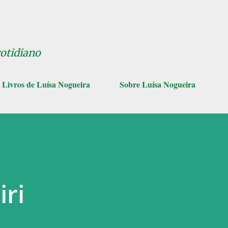
Pular para o conteúdo principal
cotidiano
Livros de Luísa Nogueira
Sobre Luísa Nogueira
iri