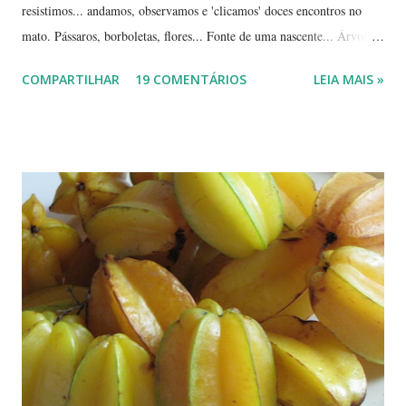
resistimos... andamos, observamos e 'clicamos' doces encontros no
mato. Pássaros, borboletas, flores... Fonte de uma nascente... Árvores
tortuosas do cerrado e suas flores... Flores e folhas de variadas texturas
COMPARTILHAR
19 COMENTÁRIOS
LEIA MAIS »
e cores... Picão*... Mais flores... Muitas plantas, capim, pedras... Um
beija-flor... Água, mais flores e pedras... Um pássaro passeando...
Outros escondidos no meio do capim... E corujas.... ... --------------
*Picão? Ou carrapicho? É o mesmo? ... Estas fotos mostram trechos
de passeios no mato, em pleno cerrado, observando as pequenas coisas
à nossa volta, tão importantes mas às vezes tão esquecidas. Vamos
aproveitar as férias para curtir a natureza? ... ----------------------- ....
A moça que aparece na...