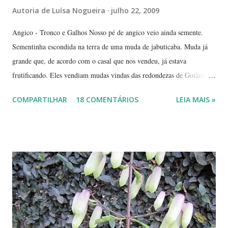
Autoria de
Luísa Nogueira
julho 22, 2009
Angico - Tronco e Galhos Nosso pé de angico veio ainda semente.
Sementinha escondida na terra de uma muda de jabuticaba. Muda já
grande que, de acordo com o casal que nos vendeu, já estava
frutificando. Eles vendiam mudas vindas das redondezas de Goiânia.
Isso há mais ou menos seis anos. Algumas semanas depois de termos
COMPARTILHAR
18 COMENTÁRIOS
LEIA MAIS »
plantado a jabuticabeira, com bastante cuidado, regando-a
abundantemente, um fiapinho comprido de uma planta nasceu.
Intrigada com aquela plantinha magricela, deixamos que ela ficasse.
Queríamos saber o que era. No retorno do casal, mostramos a
'compridinha' - que nessas alturas já estava do tamanho da
jabuticabeira. Foi aí que soubemos que tínhamos um pé de angico.
Eles nos disseram que de onde tinham plantado as mudas havia muito
angiqueiro. Alguma sementinha viajou junto. Pensamos mudá-lo para
outro lugar. Mas ele foi ficando. Quanto mais crescia, mais difícil seria