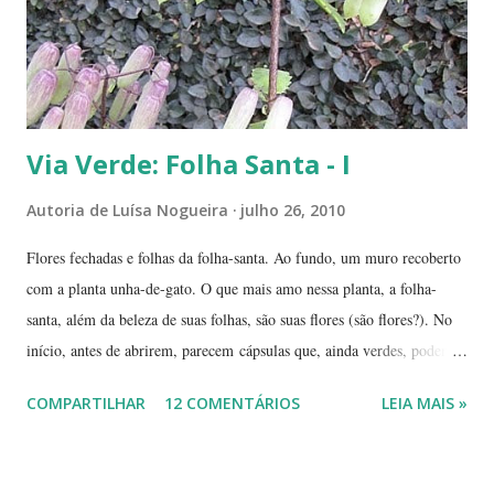
deslocá-lo. Hoje ele continua lá, coladinho ao pé de jabuticaba,
fazendo sombra para ...
Via Verde: Folha Santa - I
Autoria de
Luísa Nogueira
julho 26, 2010
Flores fechadas e folhas da folha-santa. Ao fundo, um muro recoberto
com a planta unha-de-gato. O que mais amo nessa planta, a folha-
santa, além da beleza de suas folhas, são suas flores (são flores?). No
início, antes de abrirem, parecem cápsulas que, ainda verdes, podem
ser 'pipocadas', pois, ao apertá-las, emitem um ligeiro som de estouro.
COMPARTILHAR
12 COMENTÁRIOS
LEIA MAIS »
As fotos de hoje são de cachos de suas flores ainda amadurecendo.
Vou, numa segunda etapa, mostrar também suas flores já abertas e,
depois, a reprodução através, apenas, de uma folha. Flor es fechadas