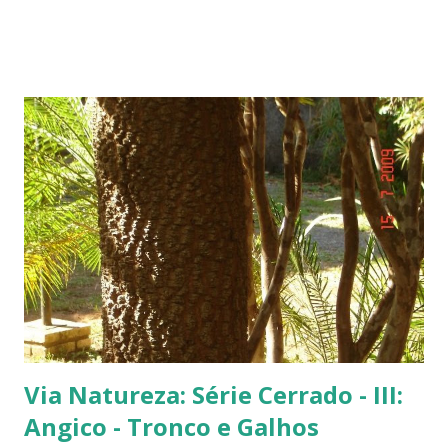
fachada do TJ. Flores e galhos retorcidos do flamboyant. Flores do
flamboyant - Veja, logo abaixo, esta foto em uma tomada mais
próxima. Sempre quis clicar as flores de um flamboyant bem de
perto. Não são belas? Flamboyant alaranjado - Três ou quatro
árvores dando as boas vindas na entrada de uma lanchonete, na
rodovia que liga Goiânia a Brasília ( Lanchonete Jerivá ).
Flamboyants do Jerivá Flamboyant amarelo - Este está em Brasília,
logo depois da Ponte das Garças - conhecida como 'a ponte do
(Conjunto Comercial) Gilberto Salomão', no sentid...
Via Natureza: Série Cerrado - III:
Angico - Tronco e Galhos