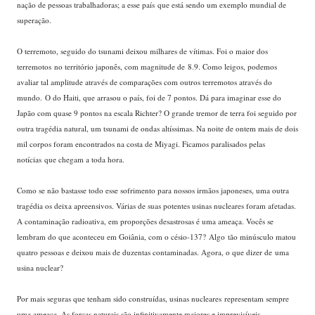
nação de pessoas trabalhadoras; a esse país que está sendo um exemplo mundial de
superação.
O terremoto, seguido do tsunami deixou milhares de vítimas. Foi o maior dos
terremotos no território japonês, com magnitude de 8.9. Como leigos, podemos
avaliar tal amplitude através de comparações com outros terremotos através do
mundo. O do Haiti, que arrasou o país, foi de 7 pontos. Dá para imaginar esse do
Japão com quase 9 pontos na escala Richter? O grande tremor de terra foi seguido por
outra tragédia natural, um tsunami de ondas altíssimas. Na noite de ontem mais de dois
mil corpos foram encontrados na costa de Miyagi. Ficamos paralisados pelas
notícias que chegam a toda hora.
Como se não bastasse todo esse sofrimento para nossos irmãos japoneses, uma outra
tragédia os deixa apreensivos. Várias de suas potentes usinas nucleares foram afetadas.
A contaminação radioativa, em proporções desastrosas é uma ameaça. Vocês se
lembram do que aconteceu em Goiânia, com o césio-137? Algo tão minúsculo matou
quatro pessoas e deixou mais de duzentas contaminadas. Agora, o que dizer de uma
usina nuclear?
Por mais seguras que tenham sido construídas, usinas nucleares representam sempre
uma ameaça. As forças naturais são infinitivamente maiores e imprevisíveis.