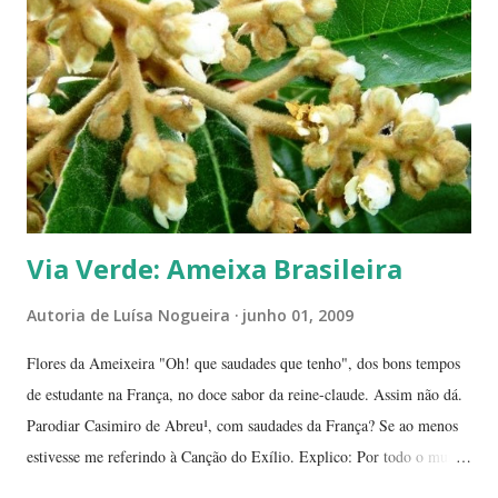
guardados em carteiras, deixados sob os pratos e por aí vai ... E,
dizem, é um sinal de boa sorte para o ano que começa. Caramboleira -
Quer um Natal bem brasileiro? Use a imaginação, enfeitando su...
Via Verde: Ameixa Brasileira
Autoria de
Luísa Nogueira
junho 01, 2009
Flores da Ameixeira "Oh! que saudades que tenho", dos bons tempos
de estudante na França, no doce sabor da reine-claude. Assim não dá.
Parodiar Casimiro de Abreu¹, com saudades da França? Se ao menos
estivesse me referindo à Canção do Exílio. Explico: Por todo o mundo
há mais ou menos 150 espécies de ameixa.² Não tenho os dados