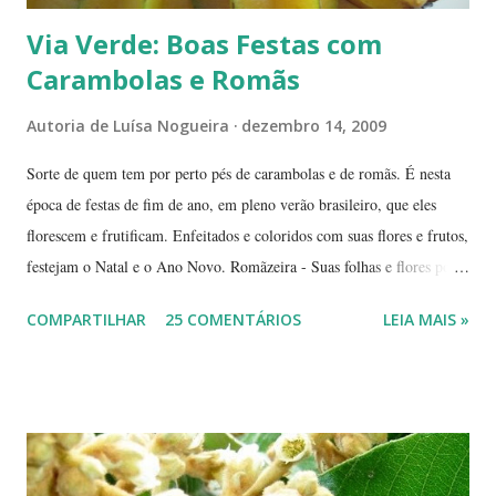
Via Verde: Boas Festas com
Carambolas e Romãs
Autoria de
Luísa Nogueira
dezembro 14, 2009
Sorte de quem tem por perto pés de carambolas e de romãs. É nesta
época de festas de fim de ano, em pleno verão brasileiro, que eles
florescem e frutificam. Enfeitados e coloridos com suas flores e frutos,
festejam o Natal e o Ano Novo. Romãzeira - Suas folhas e flores por
si só já fazem a festa: vão do verde claro ao verde escuro, passando
COMPARTILHAR
25 COMENTÁRIOS
LEIA MAIS »
por tons mesclados de rosa, amarelo e laranja. No meio das flores
aparecem pequenas bolas verdes, com cabinhos pendurados.
Verdadeiros sinos de Natal! A romãzeira compartilha conosco sua
beleza e seus frutos não apenas no Natal. Seus grãos, brilhantes como
jóias preciosas, estão presentes na ceia de réveillon. Sim, eles nos
remetem a alegres brincadeiras - por muitos levadas a sério: São