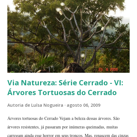
frutinhas possui duas sementes, parecendo uma semente dividida.
Duas frutinhas ao lado de um jambo. Essa foto foi feita ontem,
domingo, após a colheita. ----------------------------
Via Natureza: Série Cerrado - VI:
Árvores Tortuosas do Cerrado
Autoria de
Luísa Nogueira
agosto 06, 2009
Árvores tortuosas do Cerrado Vejam a beleza dessas árvores. São
árvores resistentes, já passaram por inúmeras queimadas, muitas
carregam ainda esse horror em seus troncos. Mas, renascem das cinzas