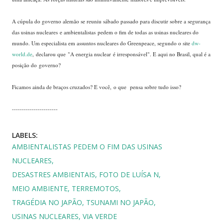
A cúpula do governo alemão se reuniu sábado passado para discutir sobre a segurança
das usinas nucleares e ambientalistas pedem o fim de todas as usinas nucleares do
mundo. Um especialista em assuntos nucleares do Greenpeace, segundo o site
dw-
world.de
, declarou que "A energia nuclear é irresponsável". E aqui no Brasil, qual é a
posição do governo?
Ficamos ainda de braços cruzados? E você, o que pensa sobre tudo isso?
-----------------------
LABELS:
AMBIENTALISTAS PEDEM O FIM DAS USINAS
NUCLEARES
DESASTRES AMBIENTAIS
FOTO DE LUÍSA N
MEIO AMBIENTE
TERREMOTOS
TRAGÉDIA NO JAPÃO
TSUNAMI NO JAPÃO
USINAS NUCLEARES
VIA VERDE