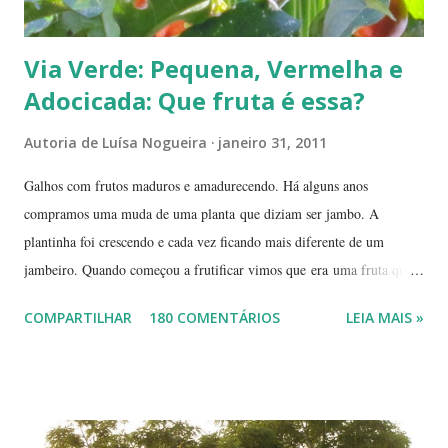
Via Verde: Pequena, Vermelha e
Adocicada: Que fruta é essa?
Autoria de
Luísa Nogueira
janeiro 31, 2011
Galhos com frutos maduros e amadurecendo. Há alguns anos
compramos uma muda de uma planta que diziam ser jambo. A
plantinha foi crescendo e cada vez ficando mais diferente de um
jambeiro. Quando começou a frutificar vimos que era uma fruta que
não conhecíamos. O pior é que ninguém da vizinhança conhecia. É
COMPARTILHAR
180 COMENTÁRIOS
LEIA MAIS »
pequena, tem mais ou menos um quarto do tamanho de um jambo,
vermelha e adocicada, quando madura. Você sabe que frutinha é essa?
Árvore com tronco e galhos finos. Formato das folhas e frutinhas
amadurecendo. Que fruta é essa? Retiramos a pele de uma delas para
mostrar a polpa. A pele é bem fininha... Cada uma das