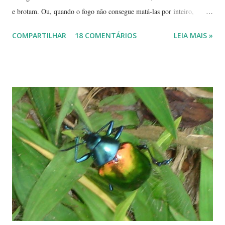
e brotam. Ou, quando o fogo não consegue matá-las por inteiro,
seguem em frente, tentando se recompor, brotando novos galhos,
COMPARTILHAR
18 COMENTÁRIOS
LEIA MAIS »
novas flores e sempre novas sementes. É a esperança, em cada ano, de
não desaparecerem, de darem continuidade à sua espécie. Até quando
resistirão? Árvores tortuosas, flores e frutos exóticos, assim é a beleza
do Cerrado. O Cerrado é um dos biomas mais secos do Brasil. A
estação seca pode durar até 5 meses. Neste período o índice de
umidade relativa do ar chega, muitas vezes, no meio da tarde, a
índices inferiores a 15%. Por isto tantas queimadas acontecem entre
maio e setembro, período de estiagem. Um toco de cigarro ou algumas
brasas que ficaram de um pique-nique pode ser o começo de um
fogaréu. Há também os casos em que o fogo...