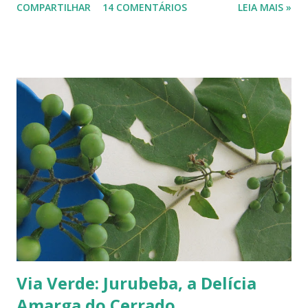
COMPARTILHAR
14 COMENTÁRIOS
LEIA MAIS »
precisos, mas é por aí. Na Europa existe uma grande quantidade delas,
variando em cor e sabor, dependendo da região. Uma das mais
conhecidas e saborosas é a reine-claude . Sabe aquela fruta que você
come uma, duas... e sempre pede bis? Tipo fruta-do-conde, manga-
coquinho, morango, amora - estou citando as que amo, claro. Em
Paris pode-se encontrar a reine-claude em quase todos os lugares, dos
supermercados às feiras livres. Foi em uma dessas feiras que a
conheci. Compramos muitas. Quando a experimentei... Ah! Como é
de-li-ci-o-sa! Comecei a degustá-las e só parei porque me contaram
uma 'historinha': a de um brasileiro que, a...
Via Verde: Jurubeba, a Delícia
Amarga do Cerrado