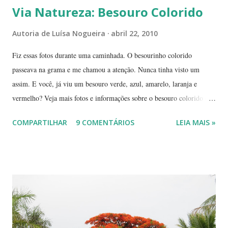
Via Natureza: Besouro Colorido
Autoria de
Luísa Nogueira
abril 22, 2010
Fiz essas fotos durante uma caminhada. O besourinho colorido
passeava na grama e me chamou a atenção. Nunca tinha visto um
assim. E você, já viu um besouro verde, azul, amarelo, laranja e
vermelho? Veja mais fotos e informações sobre o besouro colorido e a
visão cromática dos animais no post de sexta-feira do blog coletivo
COMPARTILHAR
9 COMENTÁRIOS
LEIA MAIS »
Terra, aquele abraço! ------------ Dia da Terra - Veja aqui . -----------
----------------