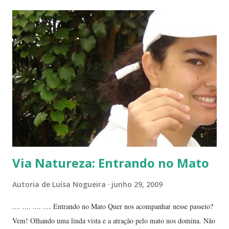
da planta folha-santa. Ao fundo: Agave Cachos de uma planta da
família das crassuláceas - Folha-santa. Ao fundo: Agave, dracena e
palmeira açaí. Folha-santa ( Bryophyllum calycinum ). Família das
crassuláceas. Sua reprodução é bem fácil: de qualquer pedaço de
algum galho podem nascer várias mudas. Uma só muda em pouco
tempo transforma-se em uma moita. É uma planta medicinal. ...
Via Natureza: Entrando no Mato
Autoria de
Luísa Nogueira
junho 29, 2009
.... .... .... .... Entrando no Mato Quer nos acompanhar nesse passeio?
Vem! Olhando uma linda vista e a atração pelo mato nos domina. Não