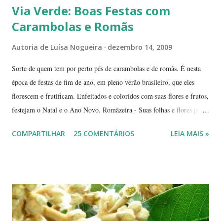
Via Verde: Boas Festas com
Carambolas e Romãs
Autoria de
Luísa Nogueira
dezembro 14, 2009
Sorte de quem tem por perto pés de carambolas e de romãs. É nesta
época de festas de fim de ano, em pleno verão brasileiro, que eles
florescem e frutificam. Enfeitados e coloridos com suas flores e frutos,
festejam o Natal e o Ano Novo. Romãzeira - Suas folhas e flores por
si só já fazem a festa: vão do verde claro ao verde escuro, passando
COMPARTILHAR
25 COMENTÁRIOS
LEIA MAIS »
por tons mesclados de rosa, amarelo e laranja. No meio das flores
aparecem pequenas bolas verdes, com cabinhos pendurados.
Verdadeiros sinos de Natal! A romãzeira compartilha conosco sua
beleza e seus frutos não apenas no Natal. Seus grãos, brilhantes como
jóias preciosas, estão presentes na ceia de réveillon. Sim, eles nos
remetem a alegres brincadeiras - por muitos levadas a sério: São
guardados em carteiras, deixados sob os pratos e por aí vai ... E,