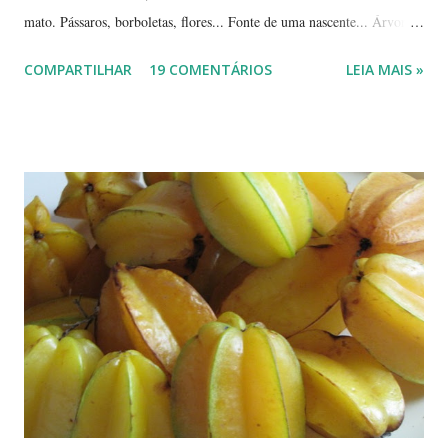
mato. Pássaros, borboletas, flores... Fonte de uma nascente... Árvores
tortuosas do cerrado e suas flores... Flores e folhas de variadas texturas
COMPARTILHAR
19 COMENTÁRIOS
LEIA MAIS »
e cores... Picão*... Mais flores... Muitas plantas, capim, pedras... Um
beija-flor... Água, mais flores e pedras... Um pássaro passeando...
Outros escondidos no meio do capim... E corujas.... ... --------------
*Picão? Ou carrapicho? É o mesmo? ... Estas fotos mostram trechos
de passeios no mato, em pleno cerrado, observando as pequenas coisas
à nossa volta, tão importantes mas às vezes tão esquecidas. Vamos
aproveitar as férias para curtir a natureza? ... ----------------------- ....
A moça que aparece na...