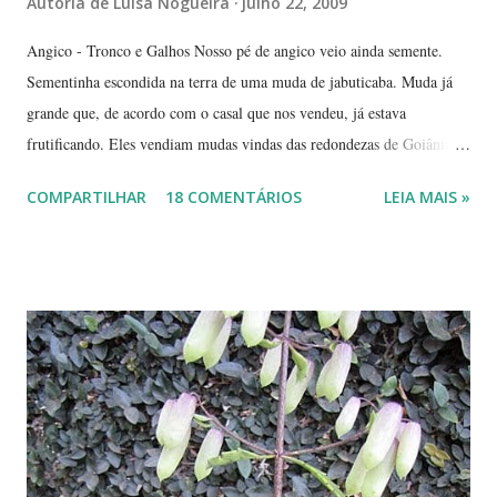
Autoria de
Luísa Nogueira
julho 22, 2009
Angico - Tronco e Galhos Nosso pé de angico veio ainda semente.
Sementinha escondida na terra de uma muda de jabuticaba. Muda já
grande que, de acordo com o casal que nos vendeu, já estava
frutificando. Eles vendiam mudas vindas das redondezas de Goiânia.
Isso há mais ou menos seis anos. Algumas semanas depois de termos
COMPARTILHAR
18 COMENTÁRIOS
LEIA MAIS »
plantado a jabuticabeira, com bastante cuidado, regando-a
abundantemente, um fiapinho comprido de uma planta nasceu.
Intrigada com aquela plantinha magricela, deixamos que ela ficasse.
Queríamos saber o que era. No retorno do casal, mostramos a
'compridinha' - que nessas alturas já estava do tamanho da
jabuticabeira. Foi aí que soubemos que tínhamos um pé de angico.
Eles nos disseram que de onde tinham plantado as mudas havia muito
angiqueiro. Alguma sementinha viajou junto. Pensamos mudá-lo para
outro lugar. Mas ele foi ficando. Quanto mais crescia, mais difícil seria
deslocá-lo. Hoje ele continua lá, coladinho ao pé de jabuticaba,