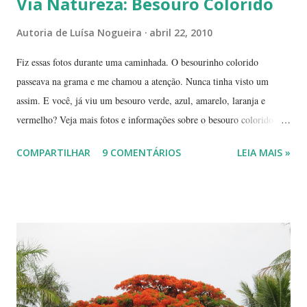
Via Natureza: Besouro Colorido
Autoria de
Luísa Nogueira
abril 22, 2010
Fiz essas fotos durante uma caminhada. O besourinho colorido
passeava na grama e me chamou a atenção. Nunca tinha visto um
assim. E você, já viu um besouro verde, azul, amarelo, laranja e
vermelho? Veja mais fotos e informações sobre o besouro colorido e a
visão cromática dos animais no post de sexta-feira do blog coletivo
COMPARTILHAR
9 COMENTÁRIOS
LEIA MAIS »
Terra, aquele abraço! ------------ Dia da Terra - Veja aqui . -----------
----------------