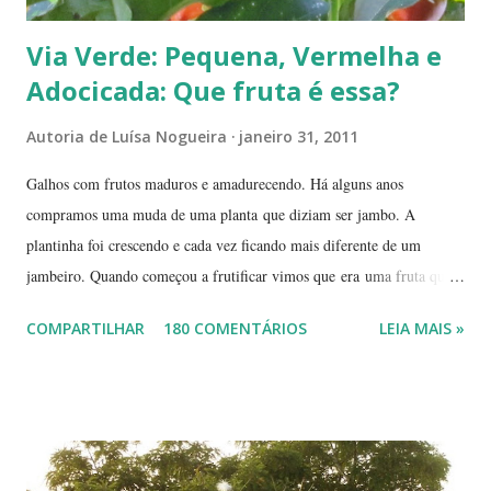
Via Verde: Pequena, Vermelha e
Adocicada: Que fruta é essa?
Autoria de
Luísa Nogueira
janeiro 31, 2011
Galhos com frutos maduros e amadurecendo. Há alguns anos
compramos uma muda de uma planta que diziam ser jambo. A
plantinha foi crescendo e cada vez ficando mais diferente de um
jambeiro. Quando começou a frutificar vimos que era uma fruta que
não conhecíamos. O pior é que ninguém da vizinhança conhecia. É
COMPARTILHAR
180 COMENTÁRIOS
LEIA MAIS »
pequena, tem mais ou menos um quarto do tamanho de um jambo,
vermelha e adocicada, quando madura. Você sabe que frutinha é essa?
Árvore com tronco e galhos finos. Formato das folhas e frutinhas
amadurecendo. Que fruta é essa? Retiramos a pele de uma delas para
mostrar a polpa. A pele é bem fininha... Cada uma das
frutinhas possui duas sementes, parecendo uma semente dividida.