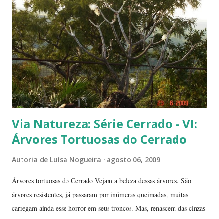
Duas frutinhas ao lado de um jambo. Essa foto foi feita ontem,
domingo, após a colheita. ----------------------------
Via Natureza: Série Cerrado - VI:
Árvores Tortuosas do Cerrado
Autoria de
Luísa Nogueira
agosto 06, 2009
Árvores tortuosas do Cerrado Vejam a beleza dessas árvores. São
árvores resistentes, já passaram por inúmeras queimadas, muitas
carregam ainda esse horror em seus troncos. Mas, renascem das cinzas