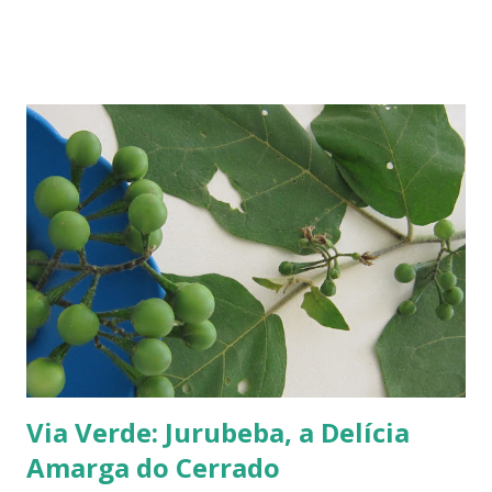
precisos, mas é por aí. Na Europa existe uma grande quantidade delas,
variando em cor e sabor, dependendo da região. Uma das mais
conhecidas e saborosas é a reine-claude . Sabe aquela fruta que você
come uma, duas... e sempre pede bis? Tipo fruta-do-conde, manga-
coquinho, morango, amora - estou citando as que amo, claro. Em
Paris pode-se encontrar a reine-claude em quase todos os lugares, dos
supermercados às feiras livres. Foi em uma dessas feiras que a
conheci. Compramos muitas. Quando a experimentei... Ah! Como é
de-li-ci-o-sa! Comecei a degustá-las e só parei porque me contaram
uma 'historinha': a de um brasileiro que, a...
Via Verde: Jurubeba, a Delícia
Amarga do Cerrado