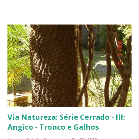
flamboyant - Veja, logo abaixo, esta foto em uma tomada mais
próxima. Sempre quis clicar as flores de um flamboyant bem de
perto. Não são belas? Flamboyant alaranjado - Três ou quatro
árvores dando as boas vindas na entrada de uma lanchonete, na
rodovia que liga Goiânia a Brasília ( Lanchonete Jerivá ).
Flamboyants do Jerivá Flamboyant amarelo - Este está em Brasília,
logo depois da Ponte das Garças - conhecida como 'a ponte do
(Conjunto Comercial) Gilberto Salomão', no sentid...
Via Natureza: Série Cerrado - III:
Angico - Tronco e Galhos