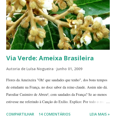
dizem, é um sinal de boa sorte para o ano que começa. Caramboleira -
Quer um Natal bem brasileiro? Use a imaginação, enfeitando su...
Via Verde: Ameixa Brasileira
Autoria de
Luísa Nogueira
junho 01, 2009
Flores da Ameixeira "Oh! que saudades que tenho", dos bons tempos
de estudante na França, no doce sabor da reine-claude. Assim não dá.
Parodiar Casimiro de Abreu¹, com saudades da França? Se ao menos
estivesse me referindo à Canção do Exílio. Explico: Por todo o mundo
há mais ou menos 150 espécies de ameixa.² Não tenho os dados
COMPARTILHAR
14 COMENTÁRIOS
LEIA MAIS »