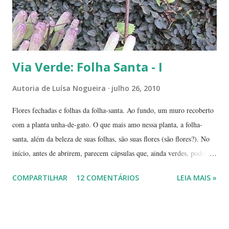
fazendo sombra para ...
Via Verde: Folha Santa - I
Autoria de
Luísa Nogueira
julho 26, 2010
Flores fechadas e folhas da folha-santa. Ao fundo, um muro recoberto
com a planta unha-de-gato. O que mais amo nessa planta, a folha-
santa, além da beleza de suas folhas, são suas flores (são flores?). No
início, antes de abrirem, parecem cápsulas que, ainda verdes, podem
ser 'pipocadas', pois, ao apertá-las, emitem um ligeiro som de estouro.
COMPARTILHAR
12 COMENTÁRIOS
LEIA MAIS »
As fotos de hoje são de cachos de suas flores ainda amadurecendo.
Vou, numa segunda etapa, mostrar também suas flores já abertas e,
depois, a reprodução através, apenas, de uma folha. Flor es fechadas
da planta folha-santa. Ao fundo: Agave Cachos de uma planta da