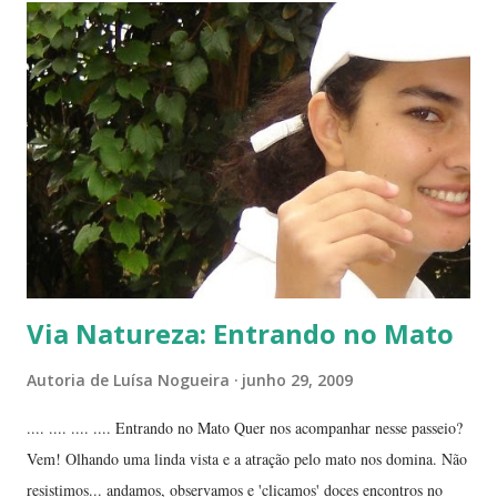
família das crassuláceas - Folha-santa. Ao fundo: Agave, dracena e
palmeira açaí. Folha-santa ( Bryophyllum calycinum ). Família das
crassuláceas. Sua reprodução é bem fácil: de qualquer pedaço de
algum galho podem nascer várias mudas. Uma só muda em pouco
tempo transforma-se em uma moita. É uma planta medicinal. ...
Via Natureza: Entrando no Mato
Autoria de
Luísa Nogueira
junho 29, 2009
.... .... .... .... Entrando no Mato Quer nos acompanhar nesse passeio?
Vem! Olhando uma linda vista e a atração pelo mato nos domina. Não
resistimos... andamos, observamos e 'clicamos' doces encontros no