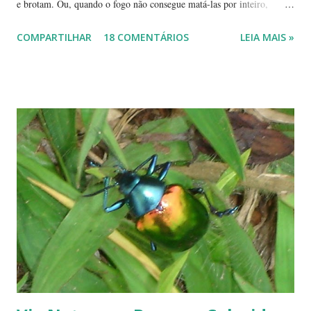
e brotam. Ou, quando o fogo não consegue matá-las por inteiro,
seguem em frente, tentando se recompor, brotando novos galhos,
COMPARTILHAR
18 COMENTÁRIOS
LEIA MAIS »
novas flores e sempre novas sementes. É a esperança, em cada ano, de
não desaparecerem, de darem continuidade à sua espécie. Até quando
resistirão? Árvores tortuosas, flores e frutos exóticos, assim é a beleza
do Cerrado. O Cerrado é um dos biomas mais secos do Brasil. A
estação seca pode durar até 5 meses. Neste período o índice de
umidade relativa do ar chega, muitas vezes, no meio da tarde, a
índices inferiores a 15%. Por isto tantas queimadas acontecem entre
maio e setembro, período de estiagem. Um toco de cigarro ou algumas
brasas que ficaram de um pique-nique pode ser o começo de um
fogaréu. Há também os casos em que o fogo...