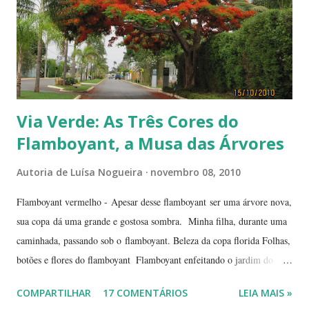
Via Verde: As Três Cores do
Flamboyant, a Musa das Árvores
Autoria de
Luísa Nogueira
novembro 08, 2010
Flamboyant vermelho - Apesar desse flamboyant ser uma árvore nova,
sua copa dá uma grande e gostosa sombra. Minha filha, durante uma
caminhada, passando sob o flamboyant. Beleza da copa florida Folhas,
botões e flores do flamboyant Flamboyant enfeitando o jardim do
Tribunal de Justiça, em Brasília. Flamboyant, espelho d'água e
COMPARTILHAR
17 COMENTÁRIOS
LEIA MAIS »
fachada do TJ. Flores e galhos retorcidos do flamboyant. Flores do