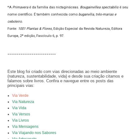
*A
Primavera
é da família das nictagináceas.
Bougainvillea spectabilis
é seu
nome científico. É também conhecida como
buganvília, três-marias e
ceboleiro.
Fonte:
1001 Plantas & Flores
, Edição Especial da Revista Natureza, Editora
Europa, 2ª edição, Fascículo 6, p. 97.
--------------------------
Este blog foi criado com vias direcionadas ao meio ambiente
(natureza, sustentabilidade, vida) e desde sua criação citamos e
falamos sobre livros. Confira e navegue entre os posts das
principais vias:
Via Verde
Via Natureza
Via Vida
Via Versos
Via Livros
Via Mensagens
Via Viajando nos Sabores