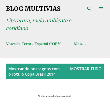
Pular para o conteúdo principal
BLOG MULTIVIAS
Literatura, meio ambiente e
cotidiano
Vozes da Terra - Especial COP30
Mais…
P
Mostrando postagens com
MOSTRAR TUDO
o
o rótulo
Copa Brasil 2014
s
t
a
Nenhum resultado encontrado
g
e
n