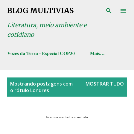
Pular para o conteúdo principal
BLOG MULTIVIAS
Literatura, meio ambiente e
cotidiano
Vozes da Terra - Especial COP30
Mais…
P
Mostrando postagens com
MOSTRAR TUDO
o
o rótulo
Londres
s
t
a
Nenhum resultado encontrado
g
e
n