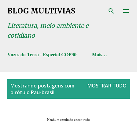
Pular para o conteúdo principal
BLOG MULTIVIAS
Literatura, meio ambiente e
cotidiano
Vozes da Terra - Especial COP30
Mais…
P
Mostrando postagens com
MOSTRAR TUDO
o
o rótulo
Pau-brasil
s
t
a
Nenhum resultado encontrado
g
e
n