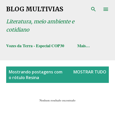
Pular para o conteúdo principal
BLOG MULTIVIAS
Literatura, meio ambiente e
cotidiano
Vozes da Terra - Especial COP30
Mais…
P
Mostrando postagens com
MOSTRAR TUDO
o
o rótulo
Resina
s
t
a
Nenhum resultado encontrado
g
e
n