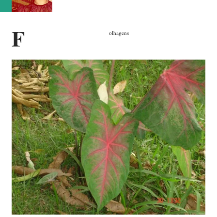
F
olhagens