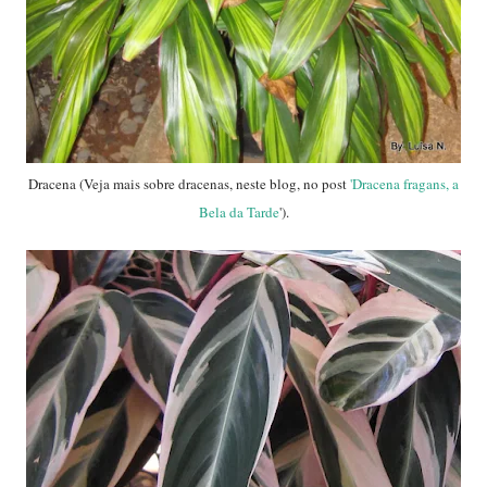
Dracena (Veja mais sobre dracenas, neste blog, no post
'Dracena fragans, a
Bela da Tarde
').