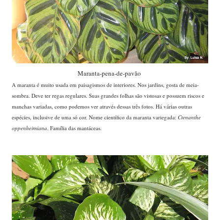
Maranta-pena-de-pavão
A maranta é muito usada em paisagismos de interiores. Nos jardins, gosta de meia-
sombra. Deve ter regas regulares. Suas grandes folhas são vistosas e possuem riscos e
manchas variadas, como podemos ver através dessas três fotos. Há várias outras
espécies, inclusive de uma só cor. Nome científico da maranta variegada:
Ctenanthe
oppenheimiana
. Família das mantáceas.