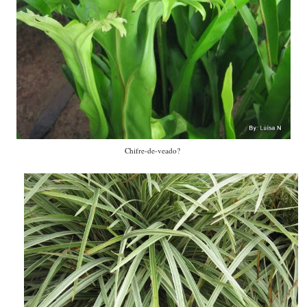
Chifre-de-veado?