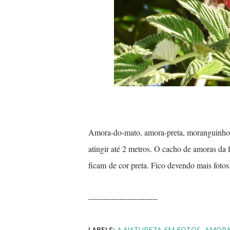
Amora-do-mato, amora-preta, moranguinho
atingir até 2 metros. O cacho de amoras da
ficam de cor preta. Fico devendo mais fotos;
---------------------------
LABELS:
A NATUREZA EM FOTOS
AMORA