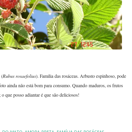
 (
Rubus rosaefolius
). Família das rosáceas. Arbusto espinhoso, pode
 foto ainda não está bom para consumo. Quando maduros, os frutos
 o que posso adiantar é que são deliciosos!
-DO-MATO
AMORA-PRETA
FAMÍLIA DAS ROSÁCEAS