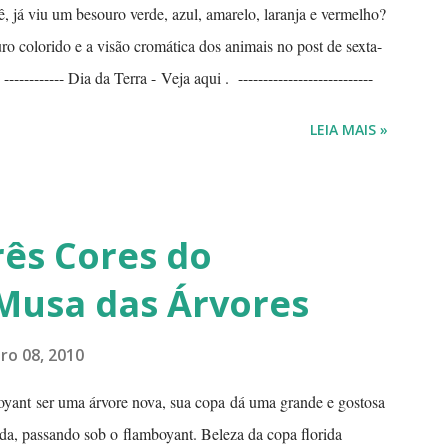
, já viu um besouro verde, azul, amarelo, laranja e vermelho?
ro colorido e a visão cromática dos animais no post de sexta-
---------- Dia da Terra - Veja aqui . ---------------------------
LEIA MAIS »
rês Cores do
Musa das Árvores
o 08, 2010
yant ser uma árvore nova, sua copa dá uma grande e gostosa
a, passando sob o flamboyant. Beleza da copa florida