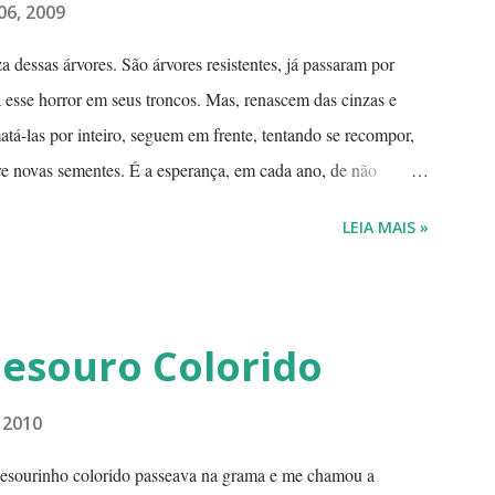
06, 2009
 dessas árvores. São árvores resistentes, já passaram por
esse horror em seus troncos. Mas, renascem das cinzas e
á-las por inteiro, seguem em frente, tentando se recompor,
re novas sementes. É a esperança, em cada ano, de não
espécie. Até quando resistirão? Árvores tortuosas, flores e
LEIA MAIS »
o. O Cerrado é um dos biomas mais secos do Brasil. A estação
o índice de umidade relativa do ar chega, muitas vezes, no
Por isto tantas queimadas acontecem entre maio e setembro,
 algumas brasas que ficaram de um pique-nique pode ser o
Besouro Colorido
 em que o fogo...
, 2010
besourinho colorido passeava na grama e me chamou a