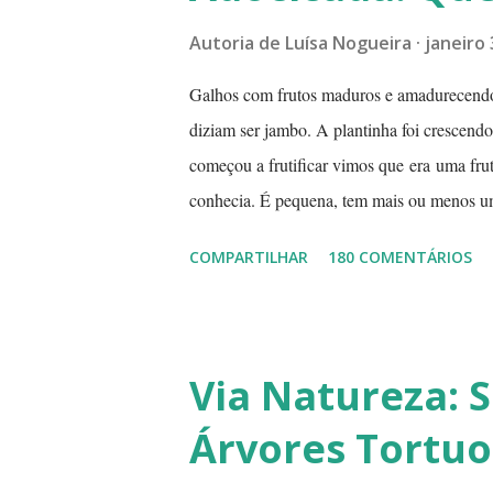
Autoria de
Luísa Nogueira
janeiro 
Galhos com frutos maduros e amadurecend
diziam ser jambo. A plantinha foi crescend
começou a frutificar vimos que era uma fr
conhecia. É pequena, tem mais ou menos u
quando madura. Você sabe que frutinha é es
COMPARTILHAR
180 COMENTÁRIOS
frutinhas amadurecendo. Que fruta é essa? 
bem fininha... Cada uma das frutinhas pos
frutinhas ao lado de um jambo. Essa foto foi f
-
Via Natureza: S
Árvores Tortuo