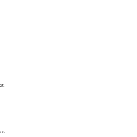
you
 os