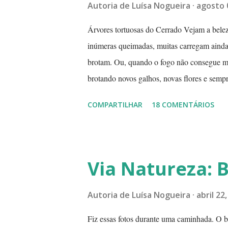
Autoria de
Luísa Nogueira
agosto 
Árvores tortuosas do Cerrado Vejam a beleza
inúmeras queimadas, muitas carregam ainda 
brotam. Ou, quando o fogo não consegue mat
brotando novos galhos, novas flores e semp
desaparecerem, de darem continuidade à sua 
COMPARTILHAR
18 COMENTÁRIOS
frutos exóticos, assim é a beleza do Cerrad
seca pode durar até 5 meses. Neste período 
meio da tarde, a índices inferiores a 15%. 
período de estiagem. Um toco de cigarro ou
Via Natureza: 
começo de um fogaréu. Há também os casos
Autoria de
Luísa Nogueira
abril 22
Fiz essas fotos durante uma caminhada. O 