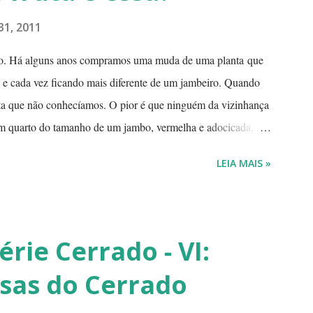
31, 2011
o. Há alguns anos compramos uma muda de uma planta que
o e cada vez ficando mais diferente de um jambeiro. Quando
uta que não conhecíamos. O pior é que ninguém da vizinhança
m quarto do tamanho de um jambo, vermelha e adocicada,
sa? Árvore com tronco e galhos finos. Formato das folhas e
LEIA MAIS »
Retiramos a pele de uma delas para mostrar a polpa. A pele é
sui duas sementes, parecendo uma semente dividida. Duas
eita ontem, domingo, após a colheita. ---------------------------
érie Cerrado - VI:
sas do Cerrado