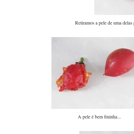
Retiramos a pele de uma delas 
A pele é bem fininha...