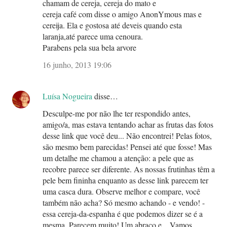
chamam de cereja, cereja do mato e
cereja café com disse o amigo AnonYmous mas e
cereija. Ela e gostosa até deveis quando esta
laranja,até parece uma cenoura.
Parabens pela sua bela arvore
16 junho, 2013 19:06
Luísa Nogueira
disse…
Desculpe-me por não lhe ter respondido antes,
amigo/a, mas estava tentando achar as frutas das fotos
desse link que você deu... Não encontrei! Pelas fotos,
são mesmo bem parecidas! Pensei até que fosse! Mas
um detalhe me chamou a atenção: a pele que as
recobre parece ser diferente. As nossas frutinhas têm a
pele bem fininha enquanto as desse link parecem ter
uma casca dura. Observe melhor e compare, você
também não acha? Só mesmo achando - e vendo! -
essa cereja-da-espanha é que podemos dizer se é a
mesma. Parecem muito! Um abraço e... Vamos