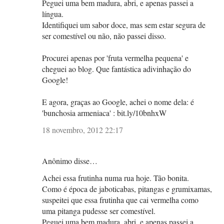
Peguei uma bem madura, abri, e apenas passei a
língua.
Identifiquei um sabor doce, mas sem estar segura de
ser comestível ou não, não passei disso.
Procurei apenas por 'fruta vermelha pequena' e
cheguei ao blog. Que fantástica adivinhação do
Google!
E agora, graças ao Google, achei o nome dela: é
'bunchosia armeniaca' : bit.ly/10bnhxW
18 novembro, 2012 22:17
Anônimo disse…
Achei essa frutinha numa rua hoje. Tão bonita.
Como é época de jaboticabas, pitangas e grumixamas,
suspeitei que essa frutinha que cai vermelha como
uma pitanga pudesse ser comestível.
Peguei uma bem madura, abri, e apenas passei a