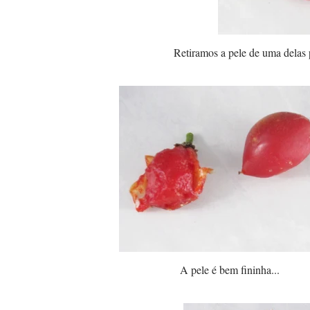
Retiramos a pele de uma delas 
A pele é bem fininha...