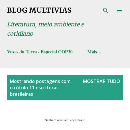
Pular para o conteúdo principal
BLOG MULTIVIAS
Literatura, meio ambiente e
cotidiano
Vozes da Terra - Especial COP30
Mais…
P
Mostrando postagens com
MOSTRAR TUDO
o
o rótulo
11 escritoras
s
brasileiras
t
a
g
Nenhum resultado encontrado
e
n