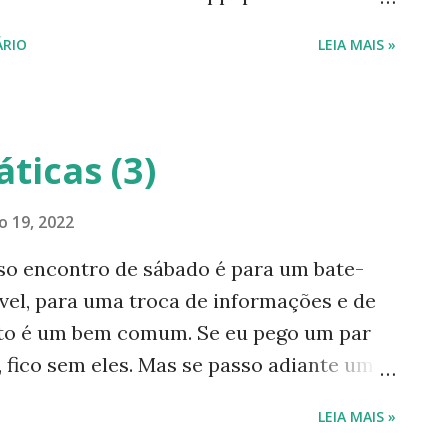
ei! —— Atualização em 21-02-2022: No
RIO
LEIA MAIS »
ei este post, a amiga Estela Siqueira fez
r-do-Guaruja ou Chanana (Turnera
a, era a flor que coloria o meu caminho...
da flor. Uma outra amiga disse que é uma
ticas (3)
atório. Fui pesquisar e encontrei vários
a. Selecionei informações da Casa Vogue
o 19, 2022
site da Universidade Federal do Maranhão.
so encontro de sábado é para um bate-
anana, planta medicinal, comestível e fácil
vel, para uma troca de informações e de
nhecida como damiana, flor-do-guarujá
to é um bem comum. Se eu pego um par
iedades antibact...
 fico sem eles. Mas se passo adiante um
irão se beneficiar dele e ele ainda
LEIA MAIS »
s tentando mostrar dados recentes,