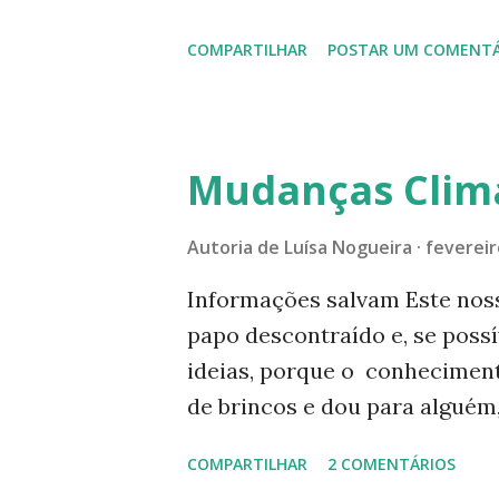
e
testando, o @loopsieapp Gost
n
COMPARTILHAR
POSTAR UM COMENTÁ
Facebook, onde também publiqu
s
o seguinte comentário: “ Flo
Subulata) Quando eu trabalhav
Linda!” Então está aí o nome 
Mudanças Climá
planta usada como anti-inflam
sites falando sobre a chanan
Autoria de
Luísa Nogueira
fevereir
no site da globo e outras no 
Informações salvam Este nos
Confira: 1- “ Como cultivar ch
papo descontraído e, se possí
de ter em casa” “ Também co
ideias, porque o conhecimen
ou bom-dia, espécie tem propr
de brincos e dou para alguém,
conhecimento, muitas pessoas 
COMPARTILHAR
2 COMENTÁRIOS
permanecerá comigo. Estamo