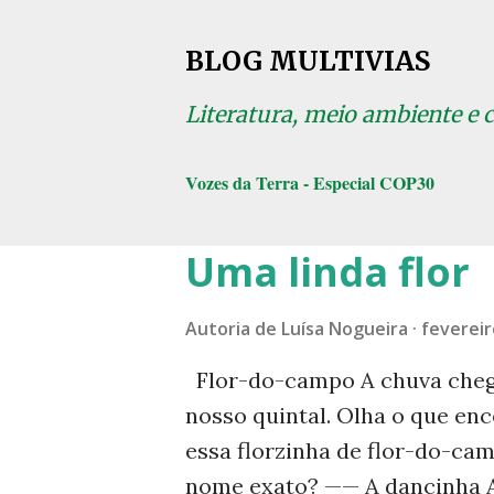
BLOG MULTIVIAS
Literatura, meio ambiente e 
Vozes da Terra - Especial COP30
Uma linda flor
P
o
Autoria de
Luísa Nogueira
fevereir
s
t
Flor-do-campo A chuva cheg
a
nosso quintal. Olha o que enc
essa florzinha de flor-do-ca
g
nome exato? —— A dancinha A