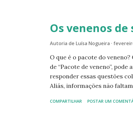
deixando links dos assuntos d
que possamos andar dentro da 
distante e sem referências. 
Os venenos de
cartilhas que diziam “A Eva 
espaço sideral”, sendo que a
Autoria de
Luísa Nogueira
fevereir
uma só tâmara e o Ivo nunca 
O que é o pacote do veneno?
distantes quanto a refeição s
de “Pacote de veneno”, pode 
fábula de Esopo. (1) Logo, n
responder essas questões col
complementares. Informações 
Aliás, informações não falta
Antes, para uma maior compre
COMPARTILHAR
POSTAR UM COMENTÁ
que está acabando com a saúd
governos passados, a liberaç
países. Porém, de janeiro de 