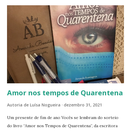
existir um capitalismo que destrói a Terra enquanto
mantém dinheiro em paraísos fiscais. Que compreendam
que suas ações levam ao caos as desigualdades sociais e,
consequentemente, toda vida na Terra. Se a tempestade
vem, todos, sem exceção, serão arrastados ao mar. Para
que o mundo caminhe com mais consciência e sempre de
mãos dadas, é preciso que 2022 seja ação e renovação.
Vamos lá? ❤️ ———- Como sabem, amo fotografia. Pra não
enlouquecer durante a quarentena, associei fotos e edição
de vídeos. Testei nas ima...
Amor nos tempos de Quarentena
Autoria de
Luísa Nogueira
dezembro 31, 2021
Um presente de fim de ano Vocês se lembram do sorteio
do livro “Amor nos Tempos de Quarentena”, da escritora