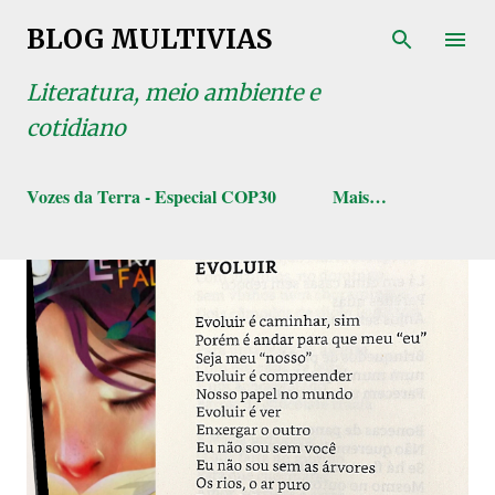
Pular para o conteúdo principal
BLOG MULTIVIAS
Literatura, meio ambiente e
cotidiano
Vozes da Terra - Especial COP30
Mais…
P
o
s
t
a
g
e
n
s