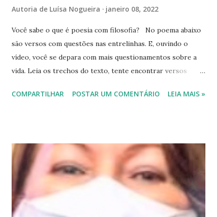
Autoria de
Luísa Nogueira
janeiro 08, 2022
Você sabe o que é poesia com filosofia? No poema abaixo
são versos com questões nas entrelinhas. E, ouvindo o
vídeo, você se depara com mais questionamentos sobre a
vida. Leia os trechos do texto, tente encontrar versos
escondidos no vídeo e, sobretudo, envolva-se com o ritmo
COMPARTILHAR
POSTAR UM COMENTÁRIO
LEIA MAIS »
da melodia. Poema Poesia e filosofia Fazer poesia com
filosofia Foi fina ironia (…) Que hoje e depois De dois mil e
vinte e dois Tenha criança com esperança Gente com
comida e guarida Ninguém sem alento ao relento Te
desejo e ensejo (…) Poema inédito de Luísa Nogueira,
escrito em jan/2022. Certamente vai fazer parte de algum
de seus próximos livros de poesia. Veja mais partes do
poema no vídeo abaixo . Vídeo: Poema “Poesia e filosofia”.
Fundo musical: “Passarinhos”, do Emicida com participação