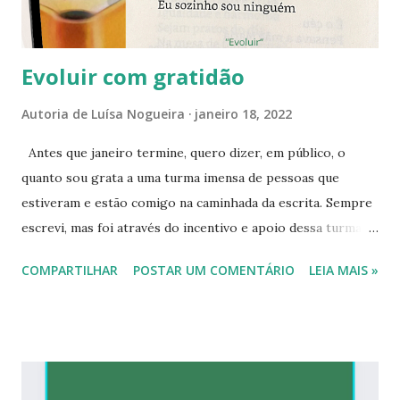
Evoluir com gratidão
Autoria de
Luísa Nogueira
janeiro 18, 2022
Antes que janeiro termine, quero dizer, em público, o
quanto sou grata a uma turma imensa de pessoas que
estiveram e estão comigo na caminhada da escrita. Sempre
escrevi, mas foi através do incentivo e apoio dessa turma
que coloquei a mão na massa e dei pernas para meus textos,
COMPARTILHAR
POSTAR UM COMENTÁRIO
LEIA MAIS »
deixando que caminhem através de livros digitais e
impressos. Muito, muito obrigada. Gratidão por fazerem
parte de todo esse processo. O processo de um projeto
que começou de modo bem tímido, com tropeços aqui e ali.
Com a ajuda de vocês conseguimos até publicar um livro