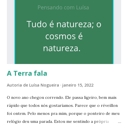
como incentivo à leitura, o pequeno Letras Falam: Poemas.
Sim, sempre escrevi. Em trabalhos escolares e
profissionais, textos para jornais (tem até palavras
cruzadas publicadas em um grande jornal de Goiânia, em
meus tempos de quase adolescente rsrs), blogs e sites. Mas
não tinha livros publicados, apesar de alguns engavetados.
(Quer dizer, já tinha, mas em parceria com um grupo de
cultura popular da UFG, nos anos 80). ...
A Terra fala
Autoria de
Luísa Nogueira
janeiro 15, 2022
O novo ano chegou correndo. Ele passa ligeiro, bem mais
rápido que todos nós gostaríamos. Parece que o réveillon
foi ontem. Pelo menos pra mim, porque o ponteiro de meu
relógio deu uma parada. Estou me sentindo a própria