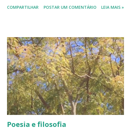
tartaruga na corrida com animais velozes. Minha agenda
COMPARTILHAR
POSTAR UM COMENTÁRIO
LEIA MAIS »
ficou lá atrás. Mas sempre é tempo de começar e de
recomeçar. E hoje, dia 15 de janeiro, começo com posts
com pequenas frases de alerta. Frases em fundo verde. Vou
tentar fazer esses posts aos sábados. São alertas dados
pela natureza e quase nunca ouvidos. Que este nosso
espaço seja também um lugar para se pensar e refletir
sobre a vida. Refletir sobre A VIDA em pleno ano em que se
pensava ser um ano pós-pandemia mas que o coronavírus
insiste em se fazer ainda presente. Vamos pensar juntos?
Conto com você. ------------ #anonovo2022 #anodificil
#anodatransformacao #planetaterra #sersustentável
#natureza #naturezaévida #naturezaemfotosluisan
Confira alguns poemas de Luísa Nogueira através da tag...
Poesia e filosofia