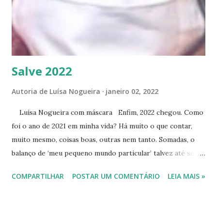
de Vanessa da Mata. Imagens: Angiqueiro de meu quintal.
——- Meu pé de angico ficou como imagem de fundo do
vídeo. Ele é o pouso de descanso de passarinho...
Salve 2022
Autoria de
Luísa Nogueira
janeiro 02, 2022
Luísa Nogueira com máscara Enfim, 2022 chegou. Como
foi o ano de 2021 em minha vida? Há muito o que contar,
muito mesmo, coisas boas, outras nem tanto. Somadas, o
balanço de ‘meu pequeno mundo particular’ talvez até seja
positivo, principalmente se olho para o que aprendi e como
COMPARTILHAR
POSTAR UM COMENTÁRIO
LEIA MAIS »
sobrevivi. Que todos, todas e tod@s se deem as mãos, em
pé de igualdade, e compreendam que nosso planeta é nossa
praia. Nós, apenas grãos de areia. Por isto é até irracional