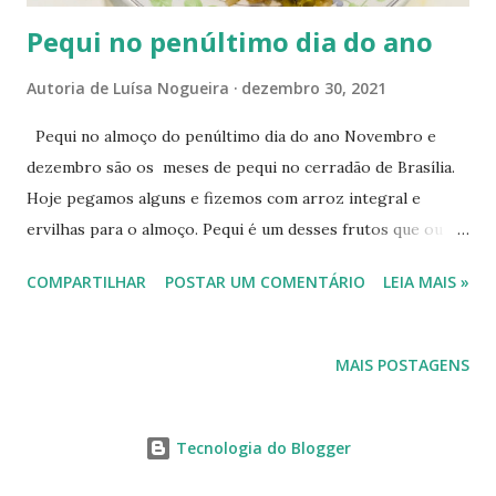
#naturezaemfotosluisan Confira a...
Pequi no penúltimo dia do ano
Autoria de
Luísa Nogueira
dezembro 30, 2021
Pequi no almoço do penúltimo dia do ano Novembro e
dezembro são os meses de pequi no cerradão de Brasília.
Hoje pegamos alguns e fizemos com arroz integral e
ervilhas para o almoço. Pequi é um desses frutos que ou se
ama 😋 ou nem passamos por perto 😏 Minha família toda
COMPARTILHAR
POSTAR UM COMENTÁRIO
LEIA MAIS »
ama. E você, gosta de pequi? Se você gosta ou quer
conhecer um pouco mais sobre o pequi e o pequizeiro, veja
fotos e receitas em posts deste blog. Tem até receita
MAIS POSTAGENS
criada por mim de pequi com couve e iogurte. 🙀😁 ———
Quatro receitas bem originais com pequi: Arroz com
frango, Pequi e urucum, Couve com pequi e iogurte e
Tecnologia do Blogger
Farofinha de couve com pequi. Confira: