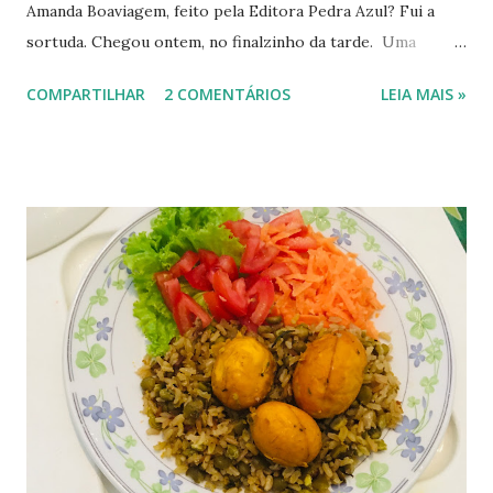
Amanda Boaviagem, feito pela Editora Pedra Azul? Fui a
sortuda. Chegou ontem, no finalzinho da tarde. Uma
delicadeza na embalagem, com vários marcadores de
COMPARTILHAR
2 COMENTÁRIOS
LEIA MAIS »
páginas enviados pela editora e pela autora, sacola e
canetas personalizadas com o título do livro e o nome da
autora… Dá pra sentir o carinho em cada laço feito, nas
fitas e outros marcadores. Veja, depois das fotos, dois
pequenos vídeos que fiz ao receber o livro. Meus
agradecimentos à editora Pedra Azul @pedrazuleditora e à
escritora Amanda Boaviagem @pagina90_ . Hoje apenas
mostrei meu presente. Um outro dia falo sobre esse
romance cheio de aventuras e de informações sobre
lugares e profissionais engajados. ———- # sorteiodelivro
#pedraazuleditora #amoler #leituraatual
#umlindopresente #escritorasbrasileiras
#escritorasnacionais #mulheresnaliteratura