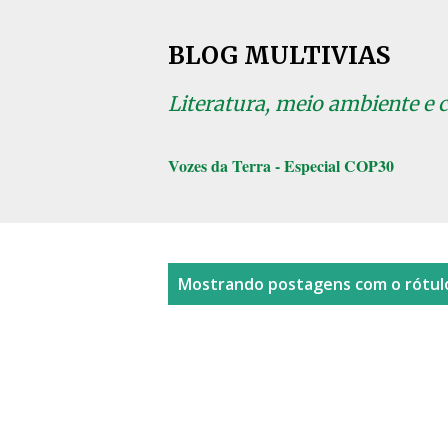
BLOG MULTIVIAS
Literatura, meio ambiente e 
Vozes da Terra - Especial COP30
P
Mostrando postagens com o rótu
o
s
t
a