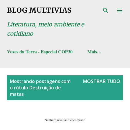
Pular para o conteúdo principal
BLOG MULTIVIAS
Literatura, meio ambiente e
cotidiano
Vozes da Terra - Especial COP30
Mais…
P
Mostrando postagens com
MOSTRAR TUDO
o
o rótulo
Destruição de
s
matas
t
a
g
Nenhum resultado encontrado
e
n