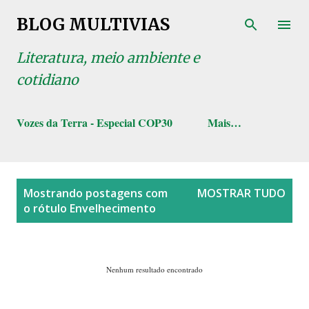
Pular para o conteúdo principal
BLOG MULTIVIAS
Literatura, meio ambiente e
cotidiano
Vozes da Terra - Especial COP30
Mais…
P
Mostrando postagens com
MOSTRAR TUDO
o
o rótulo
Envelhecimento
s
t
a
Nenhum resultado encontrado
g
e
n