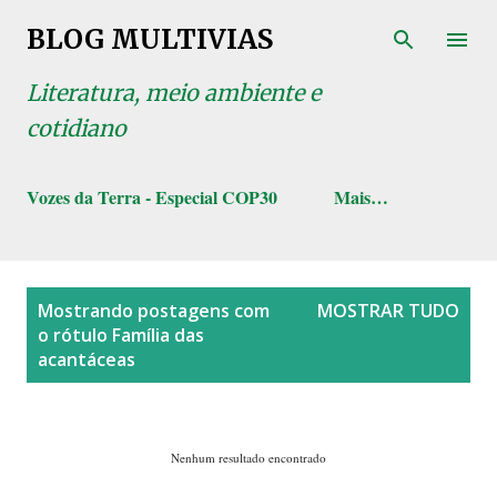
Pular para o conteúdo principal
BLOG MULTIVIAS
Literatura, meio ambiente e
cotidiano
Vozes da Terra - Especial COP30
Mais…
P
Mostrando postagens com
MOSTRAR TUDO
o
o rótulo
Família das
s
acantáceas
t
a
g
Nenhum resultado encontrado
e
n