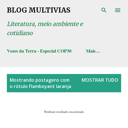
Pular para o conteúdo principal
BLOG MULTIVIAS
Literatura, meio ambiente e
cotidiano
Vozes da Terra - Especial COP30
Mais…
P
Mostrando postagens com
MOSTRAR TUDO
o
o rótulo
Flamboyant laranja
s
t
a
Nenhum resultado encontrado
g
e
n