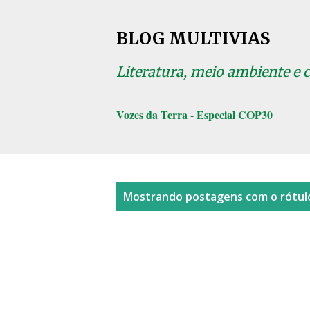
BLOG MULTIVIAS
Literatura, meio ambiente e 
Vozes da Terra - Especial COP30
P
Mostrando postagens com o rótu
o
s
t
a