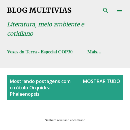
Pular para o conteúdo principal
BLOG MULTIVIAS
Literatura, meio ambiente e
cotidiano
Vozes da Terra - Especial COP30
Mais…
P
Mostrando postagens com
MOSTRAR TUDO
o
o rótulo
Orquídea
s
Phalaenopsis
t
a
g
Nenhum resultado encontrado
e
n