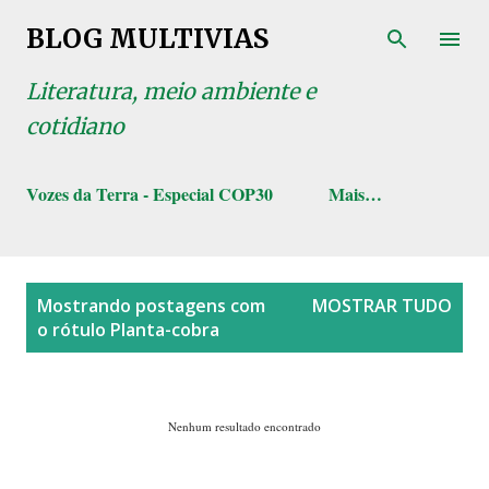
Pular para o conteúdo principal
BLOG MULTIVIAS
Literatura, meio ambiente e
cotidiano
Vozes da Terra - Especial COP30
Mais…
P
Mostrando postagens com
MOSTRAR TUDO
o
o rótulo
Planta-cobra
s
t
a
Nenhum resultado encontrado
g
e
n