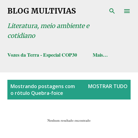
Pular para o conteúdo principal
BLOG MULTIVIAS
Literatura, meio ambiente e
cotidiano
Vozes da Terra - Especial COP30
Mais…
P
Mostrando postagens com
MOSTRAR TUDO
o
o rótulo
Quebra-foice
s
t
a
Nenhum resultado encontrado
g
e
n