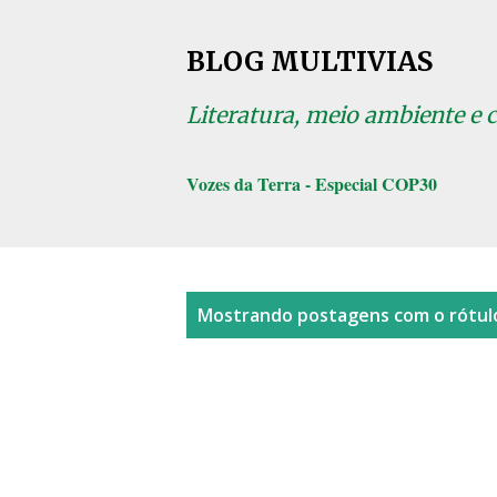
BLOG MULTIVIAS
Literatura, meio ambiente e 
Vozes da Terra - Especial COP30
P
Mostrando postagens com o rótu
o
s
t
a