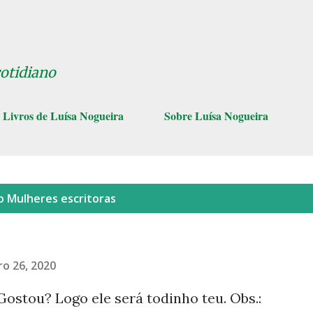
Pular para o conteúdo principal
cotidiano
Livros de Luísa Nogueira
Sobre Luísa Nogueira
lo
Mulheres escritoras
o 26, 2020
ostou? Logo ele será todinho teu. Obs.: