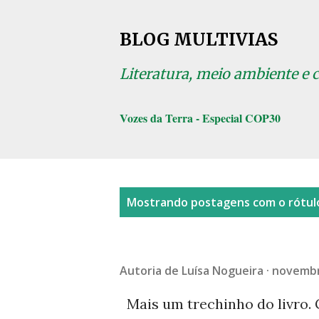
BLOG MULTIVIAS
Literatura, meio ambiente e 
Vozes da Terra - Especial COP30
P
Mostrando postagens com o rótu
o
s
t
Autoria de
Luísa Nogueira
novembr
a
Mais um trechinho do livro. G