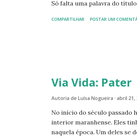
g
Só falta uma palavra do títul
e
COMPARTILHAR
POSTAR UM COMENTÁ
n
s
Via Vida: Pater
Autoria de
Luísa Nogueira
abril 21,
No início do século passado
interior maranhense. Eles ti
naquela época. Um deles se 