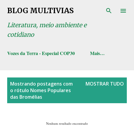
Pular para o conteúdo principal
BLOG MULTIVIAS
Literatura, meio ambiente e
cotidiano
Vozes da Terra - Especial COP30
Mais…
P
Mostrando postagens com
MOSTRAR TUDO
o
o rótulo
Nomes Populares
s
das Bromélias
t
a
g
Nenhum resultado encontrado
e
n