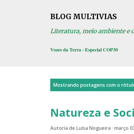
BLOG MULTIVIAS
Literatura, meio ambiente e 
Vozes da Terra - Especial COP30
P
Mostrando postagens com o rótu
o
s
Natureza e Soc
t
a
Autoria de
Luísa Nogueira
março 03