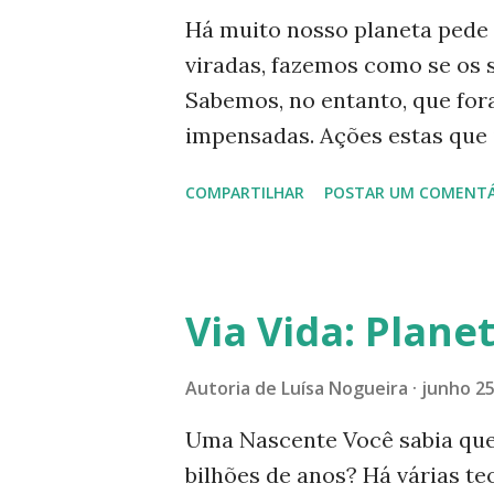
g
Há muito nosso planeta pede
e
viradas, fazemos como se os 
n
Sabemos, no entanto, que for
s
impensadas. Ações estas que 
porque, na atual desordem am
COMPARTILHAR
POSTAR UM COMENTÁ
ganância, destruindo a biodi
principal responsável pela sa
Encontros de países discutin
internacionais; alertas de cie
Via Vida: Plane
chefes de estado, porém, po
los, não desculpá-los. Reage
Autoria de
Luísa Nogueira
junho 25
grupos empresariais, o que 
Uma Nascente Você sabia que 
O leque é bem mais abrangent
bilhões de anos? Há várias te
assistência sanitária-médica