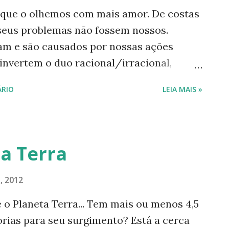
 que o olhemos com mais amor. De costas
seus problemas não fossem nossos.
am e são causados por nossas ações
invertem o duo racional/irracional,
biental, quais os seres que agem por
RIO
LEIA MAIS »
versidade? A poluição dos oceanos,
úde de toda a terra, é um exemplo.
do esse tema estão nas agendas
ntistas e ambientalistas são dados. Os
ta Terra
uco ou nada fazem. Podemos compreendê-
m de acordo com os interesses de fortes
, 2012
compromete não apenas o meio ambiente.
o Planeta Terra... Tem mais ou menos 4,5
e, desde transportes coletivos,
orias para seu surgimento? Está a cerca
-educacional e todos os outros