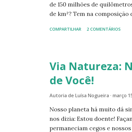
de 150 milhões de quilômetros
compromissos dos governos p
de km²? Tem na composição de 
bilhões de pessoas que...
interna - ferro e níquel, for
COMPARTILHAR
2 COMENTÁRIOS
núcleo líquido é a mesma do 
composto por 97% de água? E
sua água doce? E que sua águ
salgada? E também que...
Via Natureza: 
de Você!
Autoria de
Luísa Nogueira
março 15
Nosso planeta há muito dá sin
nos dizia: Estou doente! Faç
permaneciam cegos e nossos o