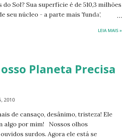
 do Sol? Sua superfície é de 510,3 milhões
ara com os cidadãos de seus países. Sete
seu núcleo - a parte mais 'funda',
mando o núcleo sólido? A composição do
LEIA MAIS »
núcleo sólido, mas em estado líquido? É
m seu subsolo há a metade do total de
a doce é muitas vezes menor que a água
Nosso Planeta Precisa
, 2010
ais de cansaço, desânimo, tristeza! Ele
am algo por mim! Nossos olhos
uvidos surdos. Agora ele está se