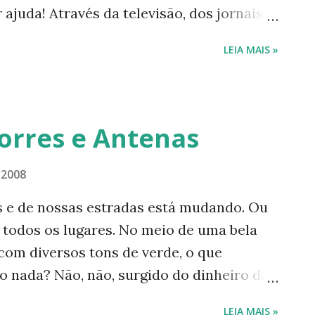
ajuda! Através da televisão, dos jornais e
çar com sangue e mortes. Foram várias
LEIA MAIS »
No Brasil e em vários outros países a
ando. São terremotos, maremotos e
vez mais intensos e gigantescos. Como
 se destrua? Ouvimos muito falar em 'fazer
Torres e Antenas
que estamos mesmo fazendo de
do... Só isso basta? A fúria que estamos
 2008
olíticas mais engajadas? Quando elas
s e de nossas estradas está mudando. Ou
er perdido? Somos todos responsáveis
 todos os lugares. No meio de uma bela
 Vamos nos unir e nos dar as mãos para
com diversos tons de verde, o que
al fa...
o nada? Não, não, surgido do dinheiro das
es. As empresas se multiplicam na mesma
LEIA MAIS »