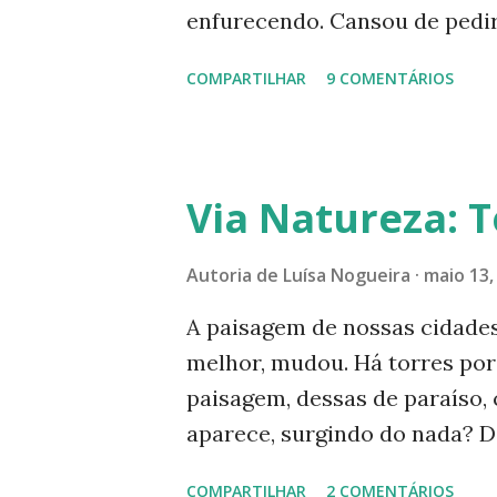
enfurecendo. Cansou de pedir 
da internet, vimos 2010 come
COMPARTILHAR
9 COMENTÁRIOS
tragédias quase simultâneas. 
terra gritou. E continua grit
deslizamentos de terra cada 
parar sua fúria antes que ele
Via Natureza: 
nossa parte', não é? Mas, o 
concreto? Lendo, nos informan
Autoria de
Luísa Nogueira
maio 13,
vendo diz que não! Esperar p
A paisagem de nossas cidade
virão? Depois que tudo estiv
melhor, mudou. Há torres por
pela saúde de nosso planeta.
paisagem, dessas de paraíso, 
tentar amenizar sua dor? Que t
aparece, surgindo do nada? D
vendas de milhões de celular
COMPARTILHAR
2 COMENTÁRIOS